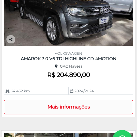
Co
m
VOLKSWAGEN
pa
AMAROK 3.0 V6 TDI HIGHLINE CD 4MOTION
rtil
GAC Navesa
he
R$ 204.890,00
64.452 km
2024/2024
Mais informações