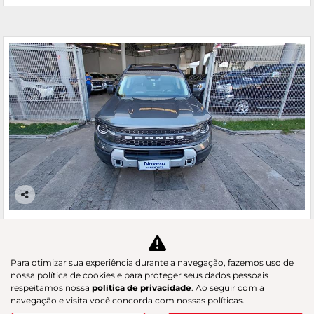
Co
m
FORD
pa
BRONCO SPORT 2.0 ECOBOOST BADLANDS 4X4
rtil
GAC Navesa
he
Para otimizar sua experiência durante a navegação, fazemos uso de
R$ 218.890,00
nossa política de cookies e para proteger seus dados pessoais
respeitamos nossa
política de privacidade
. Ao seguir com a
navegação e visita você concorda com nossas políticas.
20.252 km
2025/2025