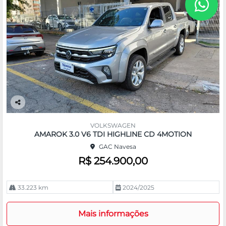
Co
m
VOLKSWAGEN
pa
AMAROK 3.0 V6 TDI HIGHLINE CD 4MOTION
rtil
GAC Navesa
he
R$ 254.900,00
33.223 km
2024/2025
Mais informações