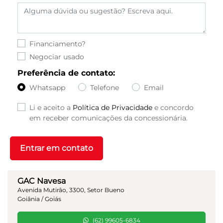
Financiamento?
Negociar usado
Preferência de contato:
Whatsapp
Telefone
Email
Li e aceito a
Política de Privacidade
e concordo
em receber comunicações da concessionária.
Entrar em contato
GAC Navesa
Avenida Mutirão, 3300, Setor Bueno
Goiânia / Goiás
(62) 99605-6834