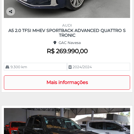
Co
m
AUDI
pa
A5 2.0 TFSI MHEV SPORTBACK ADVANCED QUATTRO S
rtil
TRONIC
he
GAC Navesa
R$ 269.990,00
9.300 km
2024/2024
Mais informações