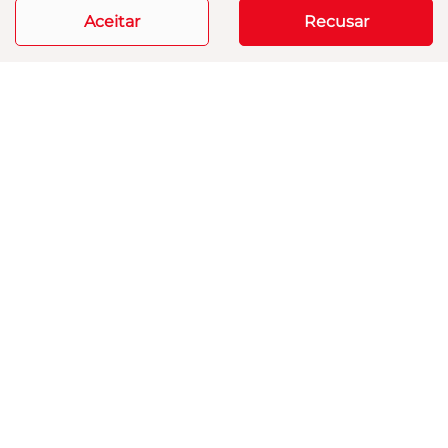
Aceitar
Recusar
Mais informações
Modelos
Mapa do site
Política de privacidade