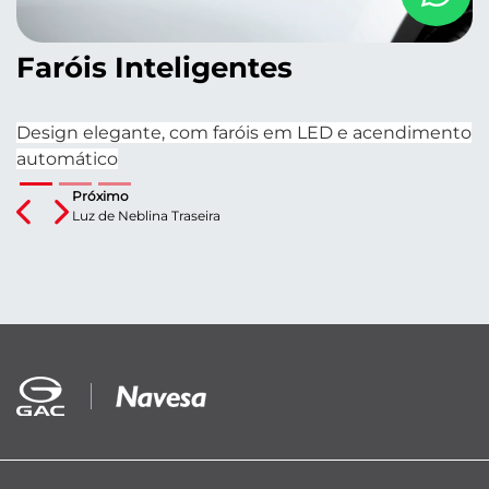
L
Faróis Inteligentes
M
t
Design elegante, com faróis em LED e acendimento
automático
Previous
Next