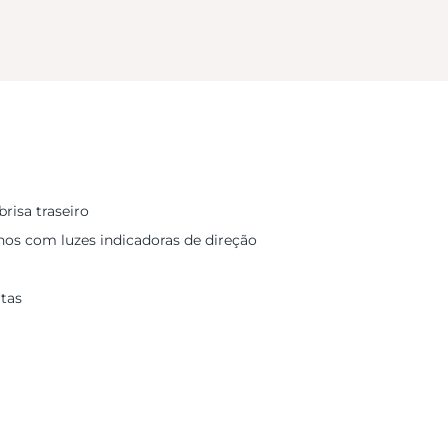
isa traseiro
nos com luzes indicadoras de direção
rtas