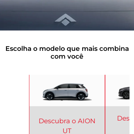
Escolha o modelo que mais combina
com você
Desc
Descubra o
AION
UT