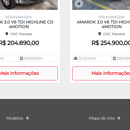
Co
m
VOLKSWAGEN
VOLKSWAGEN
pa
 3.0 V6 TDI HIGHLINE CD
AMAROK 3.0 V6 TDI HIGH
rtil
4MOTION
4MOTION
he
GAC Navesa
GAC Navesa
R$ 204.890,00
R$ 254.900,0
km
2024/2024
33.223 km
2024/2
Mais informações
Mais informaçõe
Modelos
Mapa do site