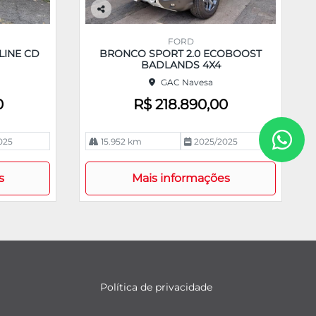
Co
m
FORD
pa
LINE CD
BRONCO SPORT 2.0 ECOBOOST
rtil
BADLANDS 4X4
he
GAC Navesa
0
R$ 218.890,00
025
15.952 km
2025/2025
s
Mais informações
Política de privacidade