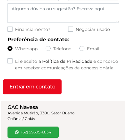
Financiamento?
Negociar usado
Preferência de contato:
Whatsapp
Telefone
Email
Li e aceito a
Política de Privacidade
e concordo
em receber comunicações da concessionária.
Entrar em contato
GAC Navesa
Avenida Mutirão, 3300, Setor Bueno
Goiânia / Goiás
(62) 99605-6834