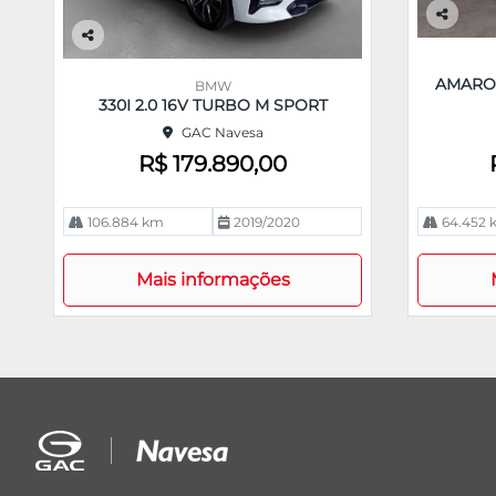
Co
m
Co
pa
m
AMAROK
BMW
rtil
pa
330I 2.0 16V TURBO M SPORT
he
rtil
GAC Navesa
he
R$ 179.890,00
106.884 km
2019/2020
64.452 
Mais informações