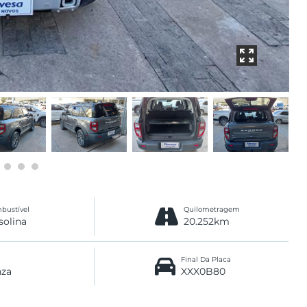
bustível
Quilometragem
solina
20.252km
Final Da Placa
nza
XXX0B80