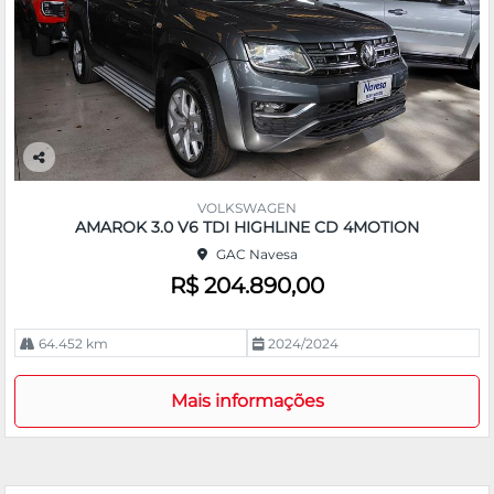
Co
m
VOLKSWAGEN
pa
AMAROK 3.0 V6 TDI HIGHLINE CD 4MOTION
rtil
GAC Navesa
he
R$ 204.890,00
64.452 km
2024/2024
Mais informações