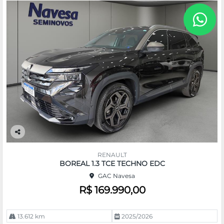
Co
m
RENAULT
pa
BOREAL 1.3 TCE TECHNO EDC
rtil
GAC Navesa
he
R$ 169.990,00
13.612 km
2025/2026