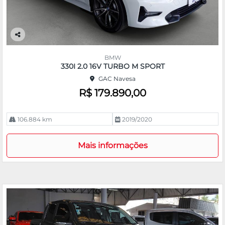
Co
m
BMW
pa
330I 2.0 16V TURBO M SPORT
rtil
GAC Navesa
he
R$ 179.890,00
106.884 km
2019/2020
Mais informações