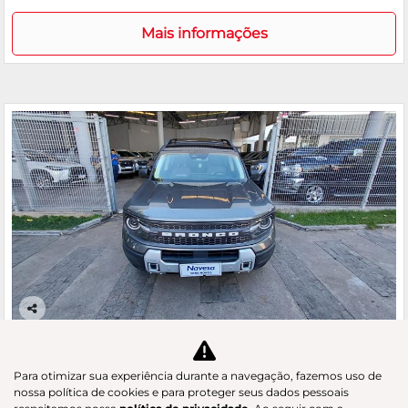
Mais informações
Co
m
FORD
pa
BRONCO SPORT 2.0 ECOBOOST BADLANDS 4X4
rtil
Para otimizar sua experiência durante a navegação, fazemos uso de
GAC Navesa
he
nossa política de cookies e para proteger seus dados pessoais