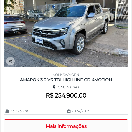
Co
m
VOLKSWAGEN
pa
AMAROK 3.0 V6 TDI HIGHLINE CD 4MOTION
rtil
GAC Navesa
he
R$ 254.900,00
33.223 km
2024/2025
Mais informações