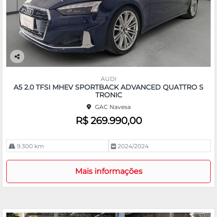
Co
m
AUDI
pa
A5 2.0 TFSI MHEV SPORTBACK ADVANCED QUATTRO S
rtil
TRONIC
he
GAC Navesa
R$ 269.990,00
9.300 km
2024/2024
Mais informações