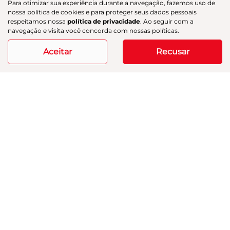
Para otimizar sua experiência durante a navegação, fazemos uso de
R$ 218.890,00
nossa política de cookies e para proteger seus dados pessoais
respeitamos nossa
política de privacidade
. Ao seguir com a
navegação e visita você concorda com nossas políticas.
20.252 km
2025/2025
Aceitar
Recusar
Mais informações
Modelos