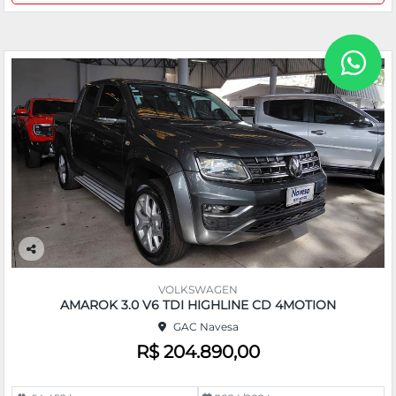
Co
m
VOLKSWAGEN
pa
AMAROK 3.0 V6 TDI HIGHLINE CD 4MOTION
rtil
GAC Navesa
he
R$ 204.890,00