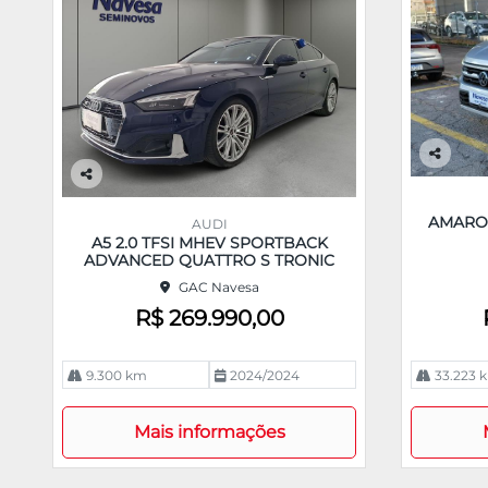
Co
m
Co
pa
m
AMAROK
AUDI
rtil
pa
A5 2.0 TFSI MHEV SPORTBACK
he
rtil
ADVANCED QUATTRO S TRONIC
he
GAC Navesa
R$ 269.990,00
9.300 km
2024/2024
33.223 
Mais informações