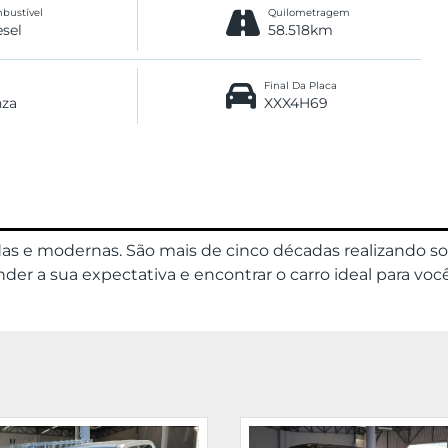
bustível
Quilometragem
esel
58.518km
Final Da Placa
nza
XXX4H69
das e modernas. São mais de cinco décadas realizando s
er a sua expectativa e encontrar o carro ideal para você