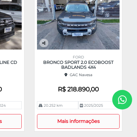
Co
m
FORD
pa
LINE CD
BRONCO SPORT 2.0 ECOBOOST
rtil
BADLANDS 4X4
he
GAC Navesa
0
R$ 218.890,00
024
20.252 km
2025/2025
s
Mais informações