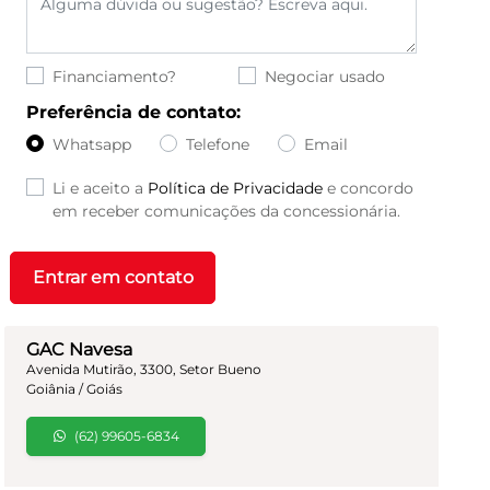
Financiamento?
Negociar usado
Preferência de contato:
Whatsapp
Telefone
Email
Li e aceito a
Política de Privacidade
e concordo
em receber comunicações da concessionária.
Entrar em contato
GAC Navesa
Avenida Mutirão, 3300, Setor Bueno
Goiânia / Goiás
(62) 99605-6834