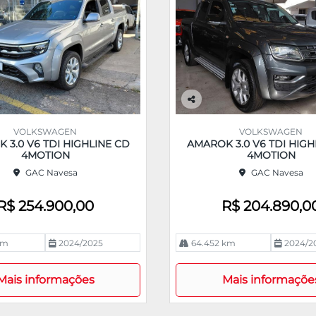
Co
m
VOLKSWAGEN
VOLKSWAGEN
pa
 3.0 V6 TDI HIGHLINE CD
AMAROK 3.0 V6 TDI HIGH
rtil
4MOTION
4MOTION
he
GAC Navesa
GAC Navesa
R$ 254.900,00
R$ 204.890,0
km
2024/2025
64.452 km
2024/2
Mais informações
Mais informaçõe