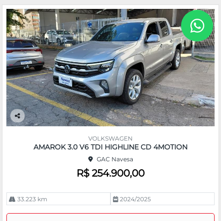
Co
m
VOLKSWAGEN
pa
AMAROK 3.0 V6 TDI HIGHLINE CD 4MOTION
rtil
GAC Navesa
he
R$ 254.900,00
33.223 km
2024/2025