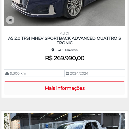
Co
m
AUDI
pa
A5 2.0 TFSI MHEV SPORTBACK ADVANCED QUATTRO S
rtil
TRONIC
he
GAC Navesa
R$ 269.990,00
9.300 km
2024/2024
Mais informações