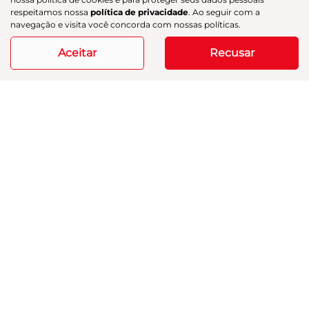
respeitamos nossa
política de privacidade
. Ao seguir com a
15.952 km
2025/2025
navegação e visita você concorda com nossas políticas.
Aceitar
Recusar
Mais informações
Modelos
Mapa do site