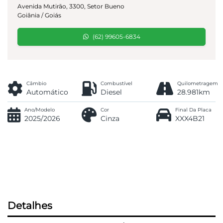
Avenida Mutirão, 3300, Setor Bueno
Goiânia / Goiás
(62) 99605-6834
Câmbio
Combustível
Quilometragem
Automático
Diesel
28.981km
Ano/Modelo
Cor
Final Da Placa
2025/2026
Cinza
XXX4B21
Detalhes