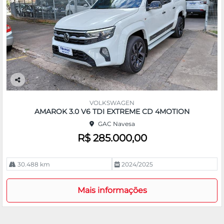
Co
m
VOLKSWAGEN
pa
AMAROK 3.0 V6 TDI EXTREME CD 4MOTION
rtil
GAC Navesa
he
R$ 285.000,00
30.488 km
2024/2025
Mais informações