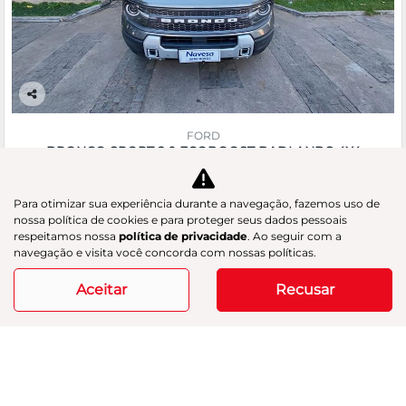
Co
m
FORD
pa
BRONCO SPORT 2.0 ECOBOOST BADLANDS 4X4
rtil
GAC Navesa
he
R$ 218.890,00
Para otimizar sua experiência durante a navegação, fazemos uso de
nossa política de cookies e para proteger seus dados pessoais
respeitamos nossa
política de privacidade
. Ao seguir com a
20.252 km
2025/2025
navegação e visita você concorda com nossas políticas.
Aceitar
Recusar
Mais informações