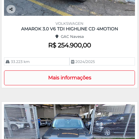
Co
m
VOLKSWAGEN
pa
AMAROK 3.0 V6 TDI HIGHLINE CD 4MOTION
rtil
GAC Navesa
he
R$ 254.900,00
33.223 km
2024/2025
Mais informações