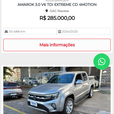
VOLKSWAGEN
pa
AMAROK 3.0 V6 TDI EXTREME CD 4MOTION
rtil
GAC Navesa
he
R$ 285.000,00
30.488 km
2024/2025
Mais informações