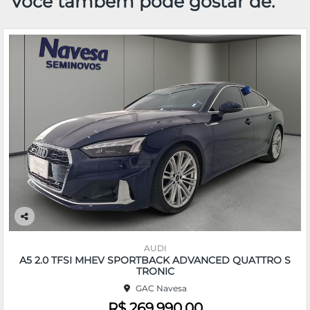
Você também pode gostar de:
Co
m
AUDI
pa
A5 2.0 TFSI MHEV SPORTBACK ADVANCED QUATTRO S
rtil
TRONIC
he
GAC Navesa
R$ 269.990,00