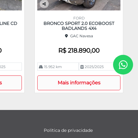
Co
m
FORD
pa
LINE CD
BRONCO SPORT 2.0 ECOBOOST
rtil
BADLANDS 4X4
he
GAC Navesa
0
R$ 218.890,00
025
15.952 km
2025/2025
s
Mais informações
Política de privacidade