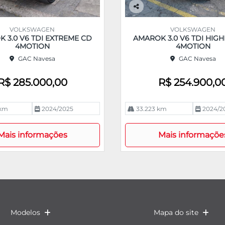
Co
m
VOLKSWAGEN
VOLKSWAGEN
pa
 3.0 V6 TDI EXTREME CD
AMAROK 3.0 V6 TDI HIGH
rtil
4MOTION
4MOTION
he
GAC Navesa
GAC Navesa
R$ 285.000,00
R$ 254.900,0
 km
2024/2025
33.223 km
2024/2
Mais informações
Mais informaçõe
Modelos
Mapa do site