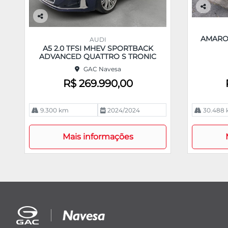
Co
m
Co
pa
m
AMAROK
AUDI
rtil
pa
A5 2.0 TFSI MHEV SPORTBACK
he
rtil
ADVANCED QUATTRO S TRONIC
he
GAC Navesa
R$ 269.990,00
9.300 km
2024/2024
30.488
Mais informações