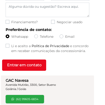
Financiamento?
Negociar usado
Preferência de contato:
Whatsapp
Telefone
Email
Li e aceito a
Política de Privacidade
e concordo
em receber comunicações da concessionária.
Entrar em contato
GAC Navesa
Avenida Mutirão, 3300, Setor Bueno
Goiânia / Goiás
(62) 99605-6834