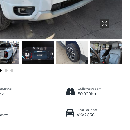
bustível
Quilometragem
esel
50.929km
Final Da Placa
anco
XXX2C36