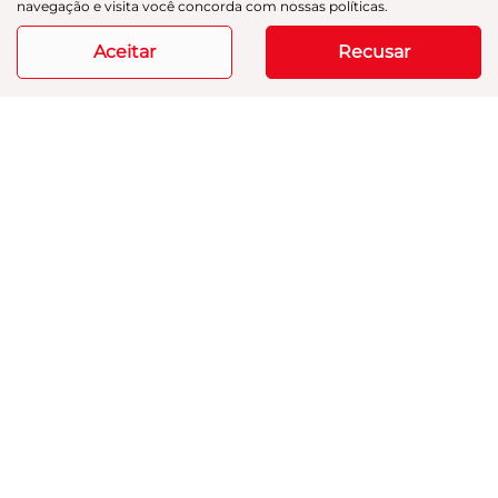
navegação e visita você concorda com nossas políticas.
39.950 km
2023/2023
Aceitar
Recusar
Mais informações
Modelos
Mapa do site