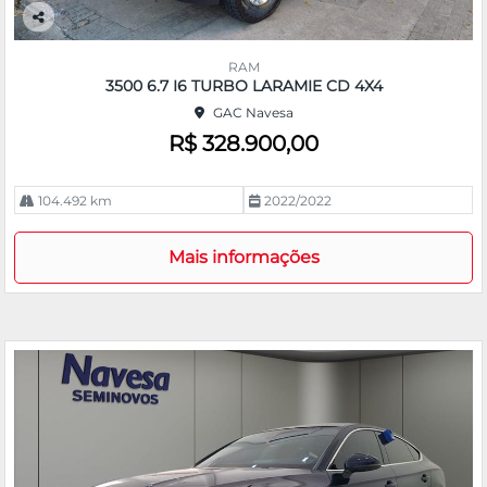
Co
m
RAM
pa
3500 6.7 I6 TURBO LARAMIE CD 4X4
rtil
GAC Navesa
he
R$ 328.900,00
104.492 km
2022/2022
Mais informações