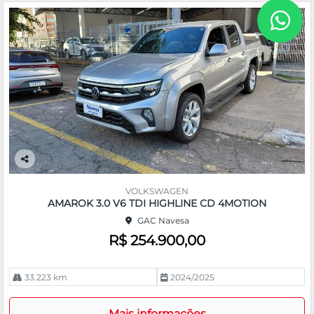
Co
m
VOLKSWAGEN
pa
AMAROK 3.0 V6 TDI HIGHLINE CD 4MOTION
rtil
GAC Navesa
he
R$ 254.900,00
33.223 km
2024/2025
Mais informações