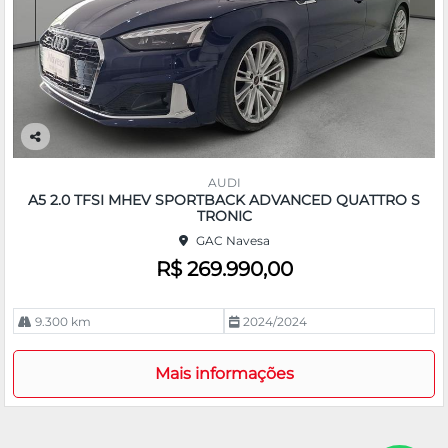
Co
m
AUDI
pa
A5 2.0 TFSI MHEV SPORTBACK ADVANCED QUATTRO S
rtil
TRONIC
he
GAC Navesa
R$ 269.990,00
9.300 km
2024/2024
Mais informações