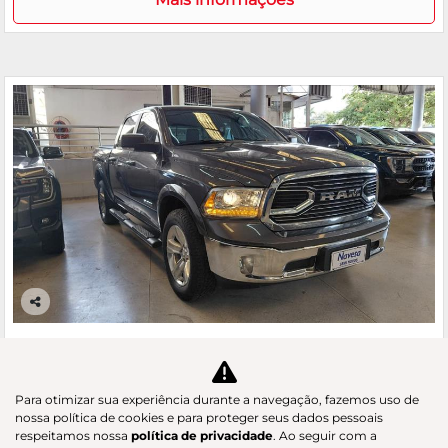
Co
m
RAM
pa
CLASSIC 5.7 V8 LARAMIE CD 4X4
rtil
GAC Navesa
he
Para otimizar sua experiência durante a navegação, fazemos uso de
R$ 239.800,00
nossa política de cookies e para proteger seus dados pessoais
respeitamos nossa
política de privacidade
. Ao seguir com a