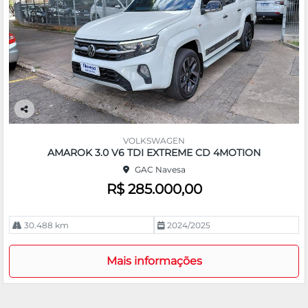
Co
m
VOLKSWAGEN
pa
AMAROK 3.0 V6 TDI EXTREME CD 4MOTION
rtil
GAC Navesa
he
R$ 285.000,00
30.488 km
2024/2025
Mais informações