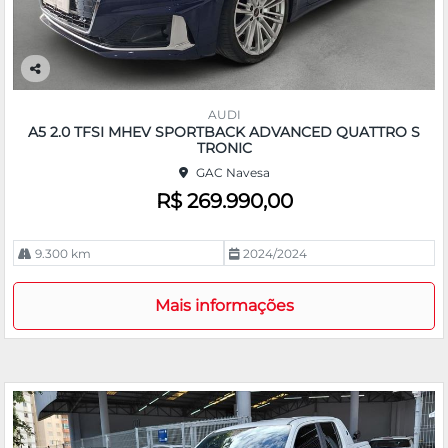
Co
m
AUDI
pa
A5 2.0 TFSI MHEV SPORTBACK ADVANCED QUATTRO S
rtil
TRONIC
he
GAC Navesa
R$ 269.990,00
9.300 km
2024/2024
Mais informações