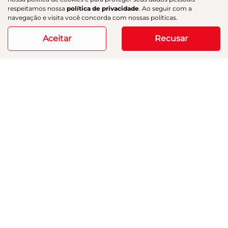
respeitamos nossa
política de privacidade
. Ao seguir com a
20.252 km
2025/2025
navegação e visita você concorda com nossas políticas.
Aceitar
Recusar
Mais informações
Modelos
Mapa do site