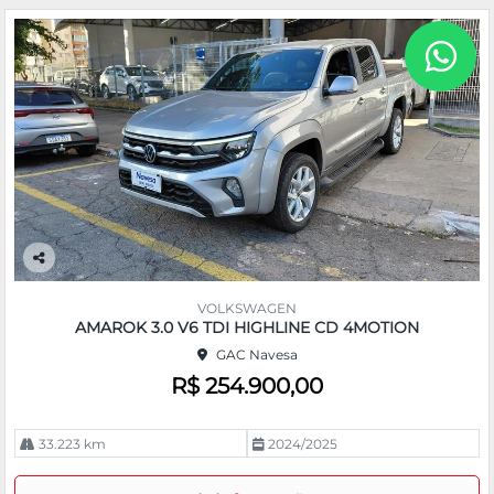
Co
m
VOLKSWAGEN
pa
AMAROK 3.0 V6 TDI HIGHLINE CD 4MOTION
rtil
GAC Navesa
he
R$ 254.900,00
33.223 km
2024/2025