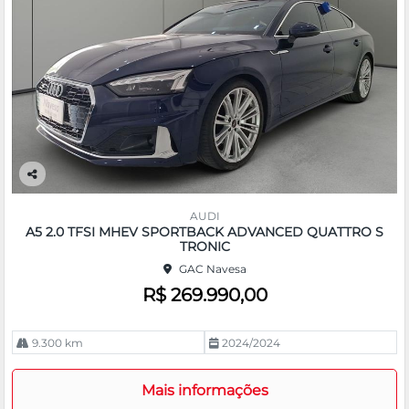
Co
m
AUDI
pa
A5 2.0 TFSI MHEV SPORTBACK ADVANCED QUATTRO S
rtil
TRONIC
he
GAC Navesa
R$ 269.990,00
9.300 km
2024/2024
Mais informações