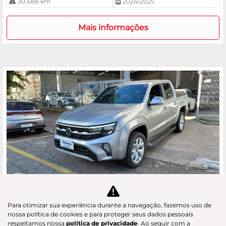
30.488 km
2024/2025
Mais informações
Co
m
VOLKSWAGEN
Para otimizar sua experiência durante a navegação, fazemos uso de
pa
AMAROK 3.0 V6 TDI HIGHLINE CD 4MOTION
nossa política de cookies e para proteger seus dados pessoais
rtil
respeitamos nossa
política de privacidade
. Ao seguir com a
GAC Navesa
he