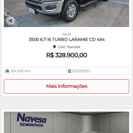
Co
m
RAM
pa
3500 6.7 I6 TURBO LARAMIE CD 4X4
rtil
GAC Navesa
he
R$ 328.900,00
104.492 km
2022/2022
Mais informações