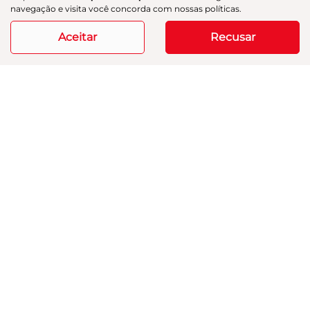
navegação e visita você concorda com nossas políticas.
R$ 254.900,00
Aceitar
Recusar
33.223 km
2024/2025
Mais informações
Modelos