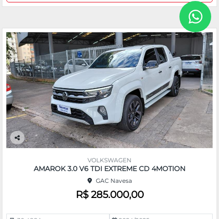
Co
m
VOLKSWAGEN
pa
AMAROK 3.0 V6 TDI EXTREME CD 4MOTION
rtil
GAC Navesa
he
R$ 285.000,00