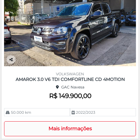
Co
m
VOLKSWAGEN
pa
AMAROK 3.0 V6 TDI COMFORTLINE CD 4MOTION
rtil
GAC Navesa
he
R$ 149.900,00
50.000 km
2022/2023
Mais informações