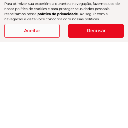
Co
Para otimizar sua experiência durante a navegação, fazemos uso de
m
nossa política de cookies e para proteger seus dados pessoais
FORD
pa
BRONCO SPORT 2.0 ECOBOOST WILDTRAK 4X4
respeitamos nossa
política de privacidade
. Ao seguir com a
rtil
navegação e visita você concorda com nossas políticas.
GAC Navesa
he
R$ 161.800,00
Aceitar
Recusar
74.858 km
2023/2023
Mais informações