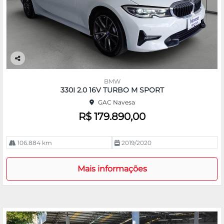
Co
m
BMW
pa
330I 2.0 16V TURBO M SPORT
rtil
GAC Navesa
he
R$ 179.890,00
106.884 km
2019/2020
Mais informações