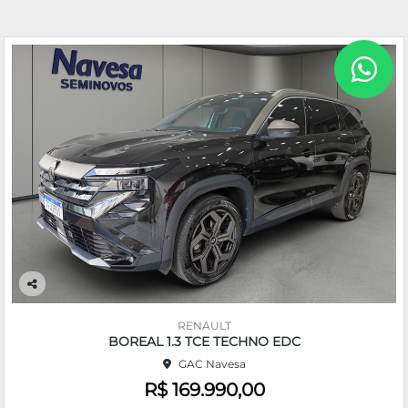
Co
m
RENAULT
pa
BOREAL 1.3 TCE TECHNO EDC
rtil
GAC Navesa
he
R$ 169.990,00