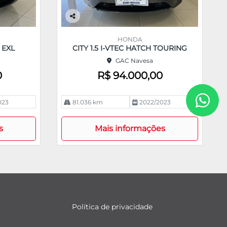
Co
m
HONDA
pa
 EXL
CITY 1.5 I-VTEC HATCH TOURING
rtil
GAC Navesa
he
0
R$ 94.000,00
023
81.036 km
2022/2023
s
Mais informações
Política de privacidade