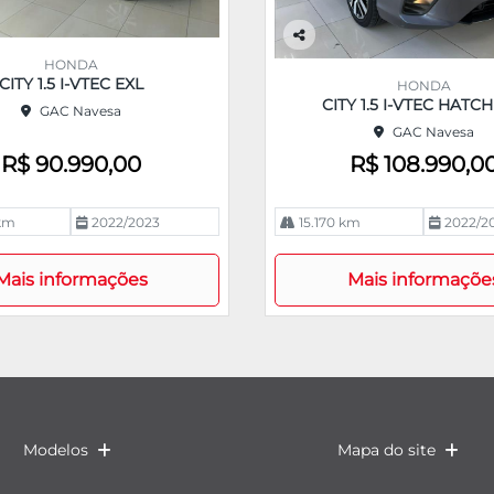
Co
HONDA
m
CITY 1.5 I-VTEC EXL
HONDA
pa
CITY 1.5 I-VTEC HATCH
GAC Navesa
rtil
GAC Navesa
he
R$ 90.990,00
R$ 108.990,0
 km
2022/2023
15.170 km
2022/2
Mais informações
Mais informaçõe
Modelos
Mapa do site