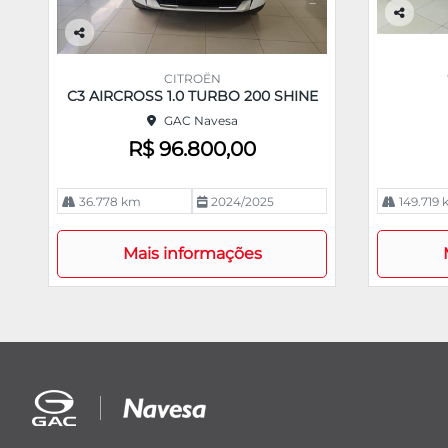
Co
m
Co
pa
m
CITROËN
rtil
pa
C3 AIRCROSS 1.0 TURBO 200 SHINE
he
rtil
GAC Navesa
he
R$ 96.800,00
36.778 km
2024/2025
149.719
Mais informações