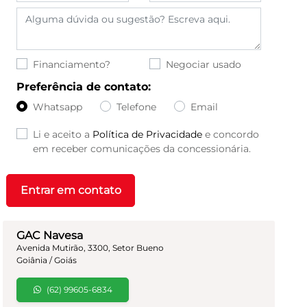
Financiamento?
Negociar usado
Preferência de contato:
Whatsapp
Telefone
Email
Li e aceito a
Política de Privacidade
e concordo
em receber comunicações da concessionária.
Entrar em contato
GAC Navesa
Avenida Mutirão, 3300, Setor Bueno
Goiânia / Goiás
(62) 99605-6834