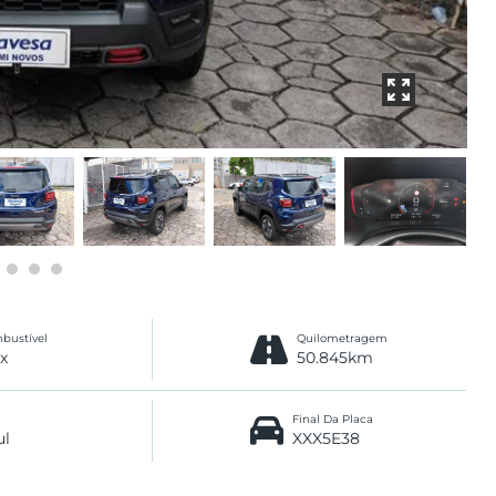
bustível
Quilometragem
ex
50.845km
Final Da Placa
ul
XXX5E38