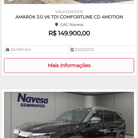
Co
m
VOLKSWAGEN
pa
AMAROK 3.0 V6 TDI COMFORTLINE CD 4MOTION
rtil
GAC Navesa
he
R$ 149.900,00
50.000 km
2022/2023
Mais informações