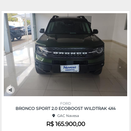
Co
m
FORD
pa
BRONCO SPORT 2.0 ECOBOOST WILDTRAK 4X4
rtil
GAC Navesa
he
R$ 165.900,00