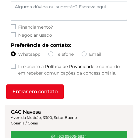
Financiamento?
Negociar usado
Preferência de contato:
Whatsapp
Telefone
Email
Li e aceito a
Política de Privacidade
e concordo
em receber comunicações da concessionária.
Entrar em contato
GAC Navesa
Avenida Mutirão, 3300, Setor Bueno
Goiânia / Goiás
(62) 99605-6834