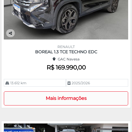
Co
m
RENAULT
pa
BOREAL 1.3 TCE TECHNO EDC
rtil
GAC Navesa
he
R$ 169.990,00
13.612 km
2025/2026
Mais informações