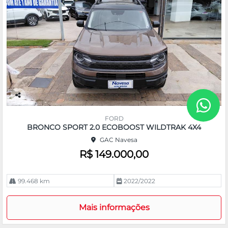
Co
m
FORD
pa
BRONCO SPORT 2.0 ECOBOOST WILDTRAK 4X4
rtil
GAC Navesa
he
R$ 149.000,00
99.468 km
2022/2022
Mais informações