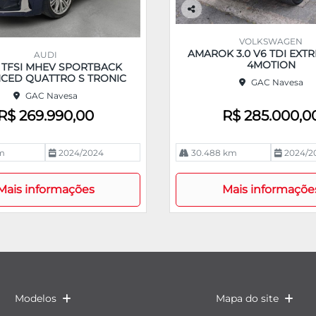
Co
m
VOLKSWAGEN
pa
AMAROK 3.0 V6 TDI EXT
AUDI
rtil
4MOTION
0 TFSI MHEV SPORTBACK
he
CED QUATTRO S TRONIC
GAC Navesa
GAC Navesa
R$ 269.990,00
R$ 285.000,0
m
2024/2024
30.488 km
2024/2
Mais informações
Mais informaçõe
Modelos
Mapa do site