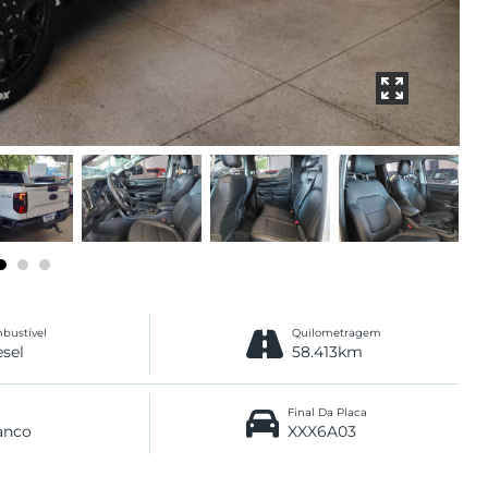
bustível
Quilometragem
esel
58.413km
Final Da Placa
anco
XXX6A03