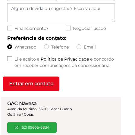
Financiamento?
Negociar usado
Preferência de contato:
Whatsapp
Telefone
Email
Li e aceito a
Política de Privacidade
e concordo
em receber comunicações da concessionária.
Entrar em contato
GAC Navesa
Avenida Mutirão, 3300, Setor Bueno
Goiânia / Goiás
(62) 99605-6834