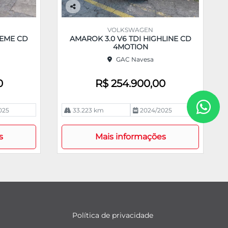
Co
m
VOLKSWAGEN
pa
REME CD
AMAROK 3.0 V6 TDI HIGHLINE CD
rtil
4MOTION
he
GAC Navesa
0
R$ 254.900,00
025
33.223 km
2024/2025
s
Mais informações
Política de privacidade