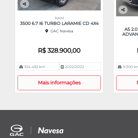
Co
m
Co
RAM
pa
m
3500 6.7 I6 TURBO LARAMIE CD 4X4
rtil
pa
A5 2.
GAC Navesa
he
rtil
ADVAN
he
R$ 328.900,00
104.492 km
2022/2022
9.300 k
Mais informações