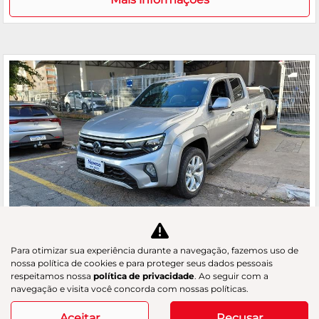
Co
m
VOLKSWAGEN
Para otimizar sua experiência durante a navegação, fazemos uso de
pa
AMAROK 3.0 V6 TDI HIGHLINE CD 4MOTION
nossa política de cookies e para proteger seus dados pessoais
rtil
respeitamos nossa
política de privacidade
. Ao seguir com a
GAC Navesa
he
navegação e visita você concorda com nossas políticas.
R$ 254.900,00
Aceitar
Recusar