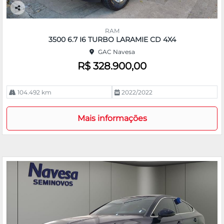
Co
m
RAM
pa
3500 6.7 I6 TURBO LARAMIE CD 4X4
rtil
GAC Navesa
he
R$ 328.900,00
104.492 km
2022/2022
Mais informações