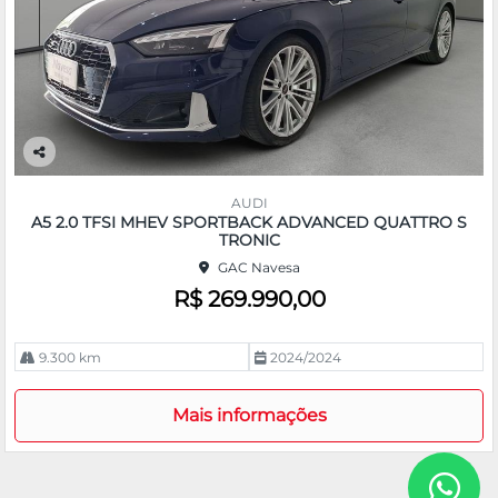
Co
m
AUDI
pa
A5 2.0 TFSI MHEV SPORTBACK ADVANCED QUATTRO S
rtil
TRONIC
he
GAC Navesa
R$ 269.990,00
9.300 km
2024/2024
Mais informações