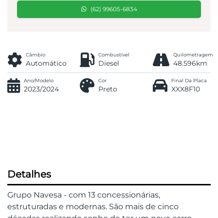
(62) 99605-6834
Câmbio
Combustível
Quilometragem
Automático
Diesel
48.596km
Ano/Modelo
Cor
Final Da Placa
2023/2024
Preto
XXX8F10
Detalhes
Grupo Navesa - com 13 concessionárias,
estruturadas e modernas. São mais de cinco