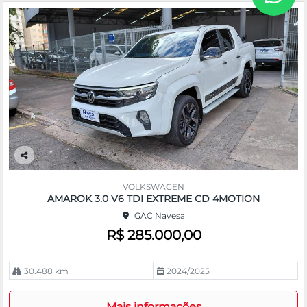
Co
m
VOLKSWAGEN
pa
AMAROK 3.0 V6 TDI EXTREME CD 4MOTION
rtil
GAC Navesa
he
R$ 285.000,00
30.488 km
2024/2025
Mais informações