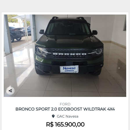
Co
m
FORD
pa
BRONCO SPORT 2.0 ECOBOOST WILDTRAK 4X4
rtil
GAC Navesa
he
R$ 165.900,00