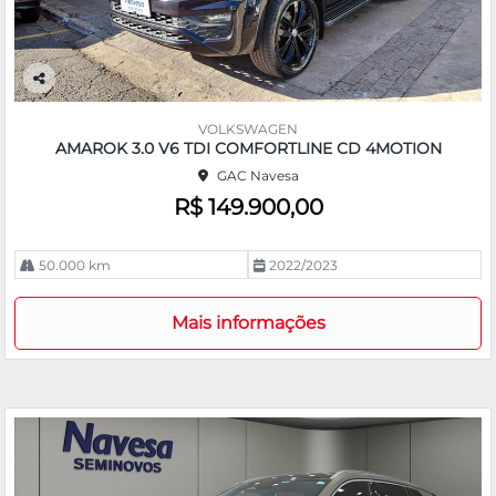
Co
m
VOLKSWAGEN
pa
AMAROK 3.0 V6 TDI COMFORTLINE CD 4MOTION
rtil
GAC Navesa
he
R$ 149.900,00
50.000 km
2022/2023
Mais informações