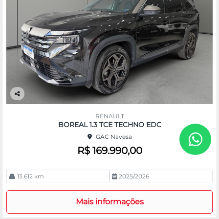
Co
m
RENAULT
pa
BOREAL 1.3 TCE TECHNO EDC
rtil
GAC Navesa
he
R$ 169.990,00
13.612 km
2025/2026
Mais informações