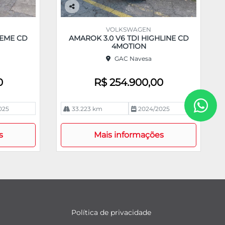
Co
m
VOLKSWAGEN
pa
REME CD
AMAROK 3.0 V6 TDI HIGHLINE CD
rtil
4MOTION
he
GAC Navesa
0
R$ 254.900,00
025
33.223 km
2024/2025
s
Mais informações
Política de privacidade