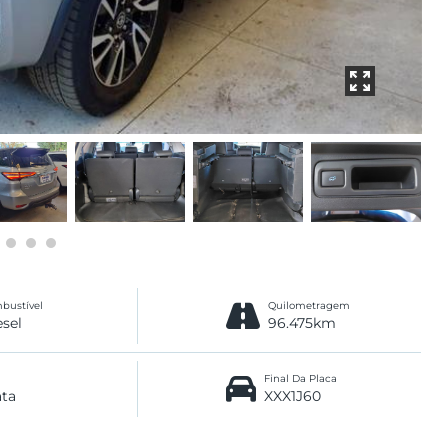
bustível
Quilometragem
esel
96.475km
Final Da Placa
ata
XXX1J60