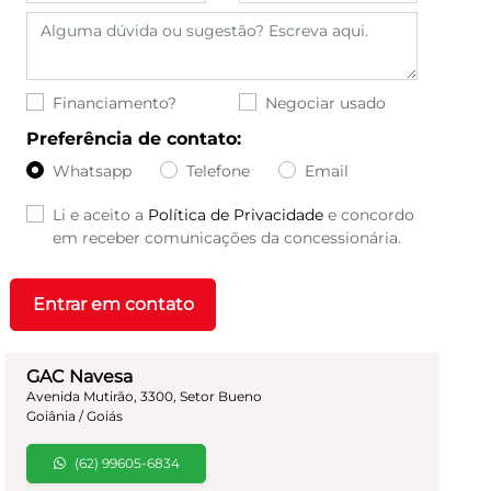
Financiamento?
Negociar usado
Preferência de contato:
Whatsapp
Telefone
Email
Li e aceito a
Política de Privacidade
e concordo
em receber comunicações da concessionária.
Entrar em contato
GAC Navesa
Avenida Mutirão, 3300, Setor Bueno
Goiânia / Goiás
(62) 99605-6834