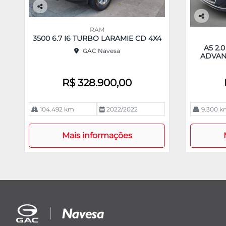
Co
m
Co
RAM
pa
m
3500 6.7 I6 TURBO LARAMIE CD 4X4
rtil
pa
A5 2.
GAC Navesa
he
rtil
ADVAN
he
R$ 328.900,00
104.492 km
2022/2022
9.300 k
Mais informações