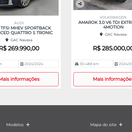
Co
m
VOLKSWAGEN
pa
AMAROK 3.0 V6 TDI EXT
AUDI
rtil
4MOTION
0 TFSI MHEV SPORTBACK
he
CED QUATTRO S TRONIC
GAC Navesa
GAC Navesa
R$ 269.990,00
R$ 285.000,0
m
2024/2024
30.488 km
2024/2
Mais informações
Mais informaçõe
Modelos
Mapa do site