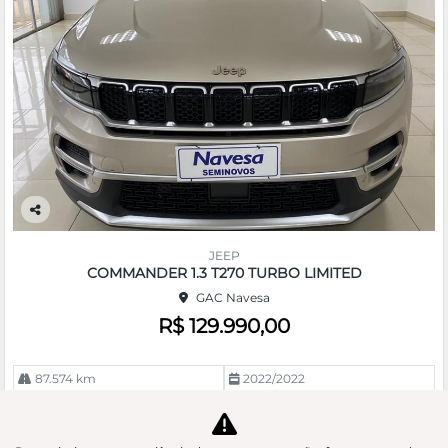
Co
m
JEEP
pa
COMMANDER 1.3 T270 TURBO LIMITED
rtil
GAC Navesa
he
R$ 129.990,00
87.574 km
2022/2022
Mais informações