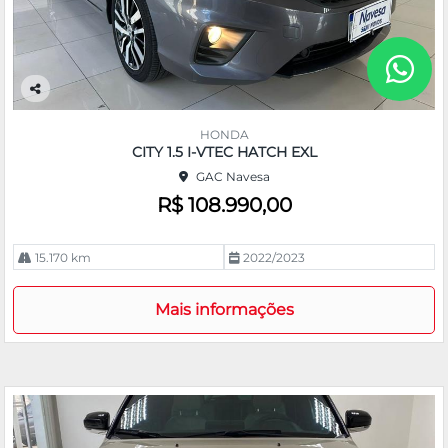
Co
m
HONDA
pa
CITY 1.5 I-VTEC HATCH EXL
rtil
GAC Navesa
he
R$ 108.990,00
15.170 km
2022/2023
Mais informações