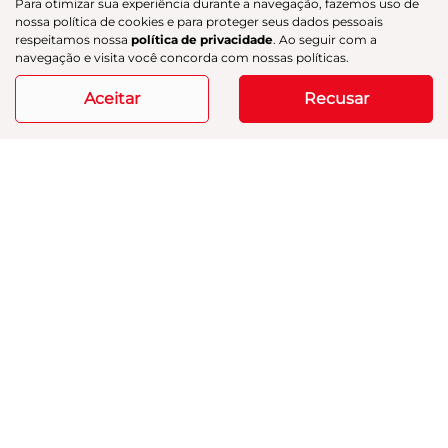
Para otimizar sua experiência durante a navegação, fazemos uso de
nossa política de cookies e para proteger seus dados pessoais
respeitamos nossa
política de privacidade
. Ao seguir com a
navegação e visita você concorda com nossas políticas.
Aceitar
Recusar
Co
m
JEEP
pa
COMPASS 1.3 T270 TURBO LONGITUDE
rtil
GAC Navesa
he
R$ 119.900,00