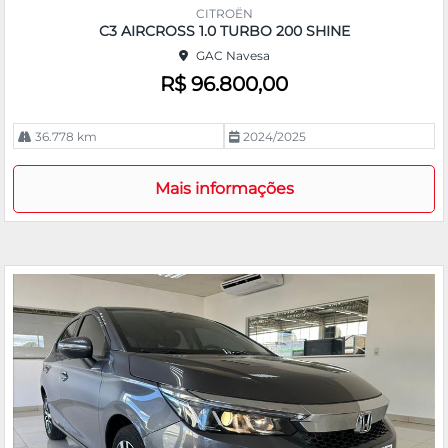
m
CITROËN
pa
C3 AIRCROSS 1.0 TURBO 200 SHINE
rtil
GAC Navesa
he
R$ 96.800,00
36.778 km
2024/2025
Mais informações