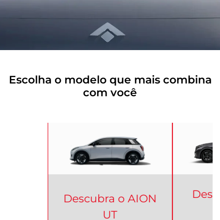
Escolha o modelo que mais combina
com você
Desc
Descubra o
AION
UT