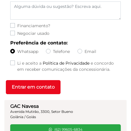
Financiamento?
Negociar usado
Preferência de contato:
Whatsapp
Telefone
Email
Li e aceito a
Política de Privacidade
e concordo
em receber comunicações da concessionária.
Entrar em contato
GAC Navesa
Avenida Mutirão, 3300, Setor Bueno
Goiânia / Goiás
(62) 99605-6834