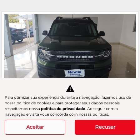
Para otimizar sua experiência durante a navegação, fazemos uso de
Co
nossa política de cookies e para proteger seus dados pessoais
m
respeitamos nossa
política de privacidade
. Ao seguir com a
FORD
pa
navegação e visita você concorda com nossas políticas.
BRONCO SPORT 2.0 ECOBOOST WILDTRAK 4X4
rtil
GAC Navesa
he
Aceitar
Recusar
R$ 165.900,00