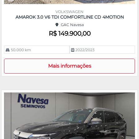
Co
m
VOLKSWAGEN
pa
AMAROK 3.0 V6 TDI COMFORTLINE CD 4MOTION
rtil
GAC Navesa
he
R$ 149.900,00
50.000 km
2022/2023
Mais informações