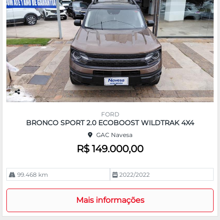
Co
m
FORD
pa
BRONCO SPORT 2.0 ECOBOOST WILDTRAK 4X4
rtil
GAC Navesa
he
R$ 149.000,00
99.468 km
2022/2022
Mais informações