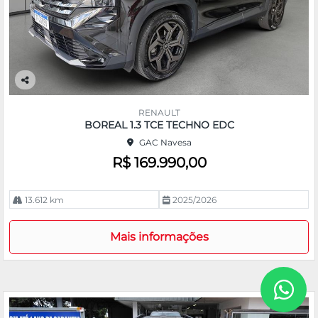
Co
m
RENAULT
pa
BOREAL 1.3 TCE TECHNO EDC
rtil
GAC Navesa
he
R$ 169.990,00
13.612 km
2025/2026
Mais informações