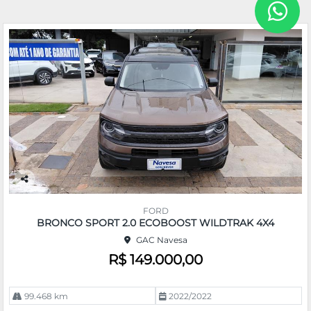
Co
m
FORD
pa
BRONCO SPORT 2.0 ECOBOOST WILDTRAK 4X4
rtil
GAC Navesa
he
R$ 149.000,00
99.468 km
2022/2022