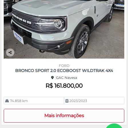
Co
m
FORD
pa
BRONCO SPORT 2.0 ECOBOOST WILDTRAK 4X4
rtil
GAC Navesa
he
R$ 161.800,00
74.858 km
2023/2023
Mais informações