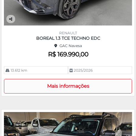
Co
m
RENAULT
pa
BOREAL 1.3 TCE TECHNO EDC
rtil
GAC Navesa
he
R$ 169.990,00
13.612 km
2025/2026
Mais informações