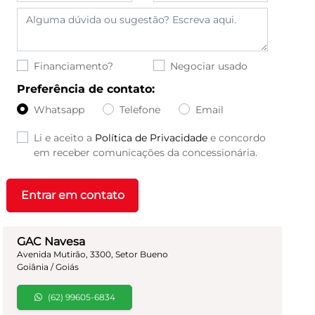
Financiamento?
Negociar usado
Preferência de contato:
Whatsapp
Telefone
Email
Li e aceito a
Política de Privacidade
e concordo
em receber comunicações da concessionária.
Entrar em contato
GAC Navesa
Avenida Mutirão, 3300, Setor Bueno
Goiânia / Goiás
(62) 99605-6834