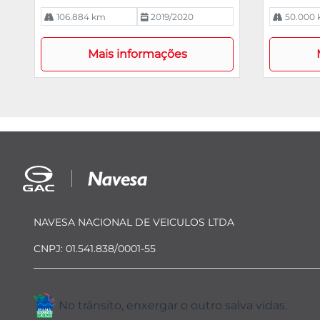
106.884 km
2019/2020
50.000
Mais informações
NAVESA NACIONAL DE VEICULOS LTDA
CNPJ: 01.541.838/0001-55
No trânsito, enxergar o outro salva vidas.