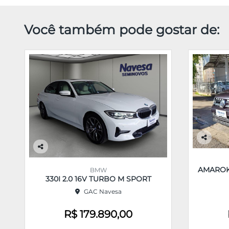
Você também pode gostar de:
Co
m
Co
pa
m
AMAROK 
BMW
rtil
pa
330I 2.0 16V TURBO M SPORT
he
rtil
GAC Navesa
he
R$ 179.890,00