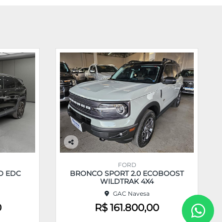
Co
m
FORD
pa
BRONCO SPORT 2.0 ECOBOOST
O EDC
rtil
WILDTRAK 4X4
he
GAC Navesa
0
R$ 161.800,00