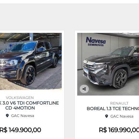
Co
VOLKSWAGEN
m
3.0 V6 TDI COMFORTLINE
RENAULT
pa
CD 4MOTION
BOREAL 1.3 TCE TECHN
rtil
GAC Navesa
GAC Navesa
he
R$ 149.900,00
R$ 169.990,0