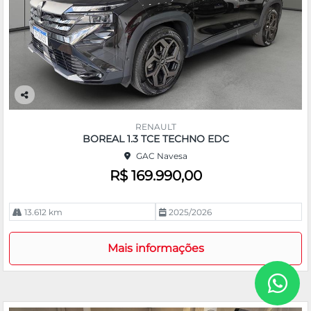
Co
m
RENAULT
pa
BOREAL 1.3 TCE TECHNO EDC
rtil
GAC Navesa
he
R$ 169.990,00
13.612 km
2025/2026
Mais informações