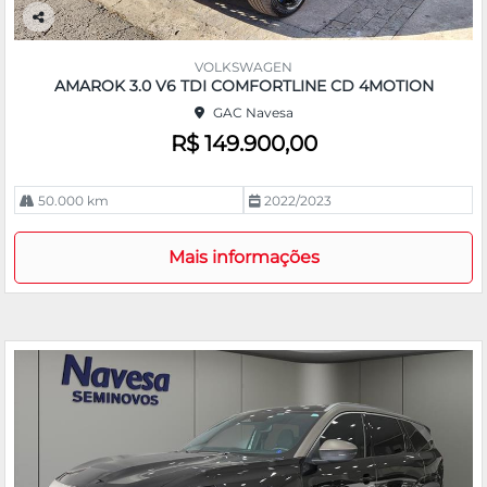
Co
m
VOLKSWAGEN
pa
AMAROK 3.0 V6 TDI COMFORTLINE CD 4MOTION
rtil
GAC Navesa
he
R$ 149.900,00
50.000 km
2022/2023
Mais informações