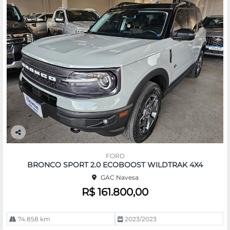
Co
m
FORD
pa
BRONCO SPORT 2.0 ECOBOOST WILDTRAK 4X4
rtil
GAC Navesa
he
R$ 161.800,00
74.858 km
2023/2023