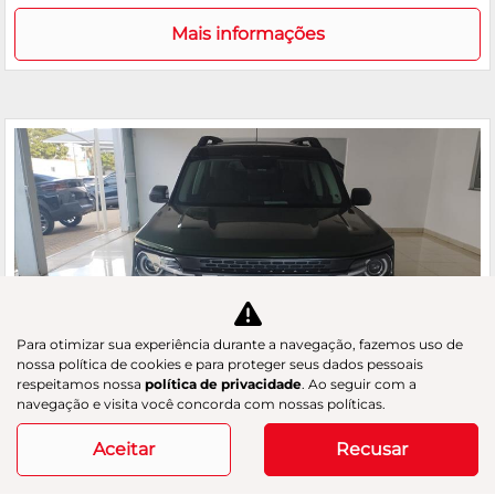
Mais informações
Para otimizar sua experiência durante a navegação, fazemos uso de
nossa política de cookies e para proteger seus dados pessoais
respeitamos nossa
política de privacidade
. Ao seguir com a
navegação e visita você concorda com nossas políticas.
Co
Aceitar
Recusar
m
FORD
pa
BRONCO SPORT 2.0 ECOBOOST WILDTRAK 4X4