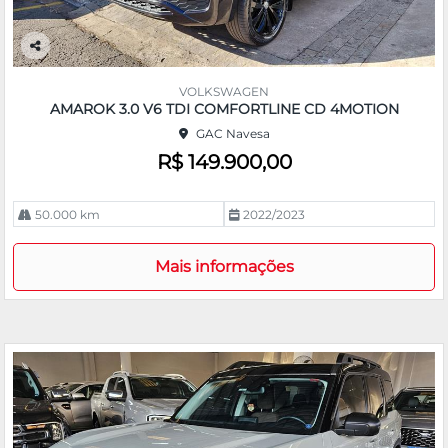
Co
m
VOLKSWAGEN
pa
AMAROK 3.0 V6 TDI COMFORTLINE CD 4MOTION
rtil
GAC Navesa
he
R$ 149.900,00
50.000 km
2022/2023
Mais informações