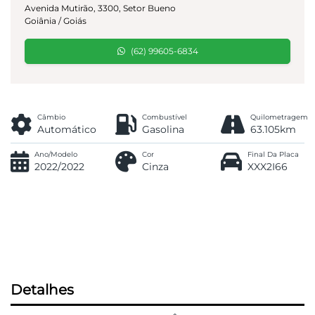
Avenida Mutirão, 3300, Setor Bueno
Goiânia / Goiás
(62) 99605-6834
Câmbio
Combustível
Quilometragem
Automático
Gasolina
63.105km
Ano/Modelo
Cor
Final Da Placa
2022/2022
Cinza
XXX2I66
Detalhes