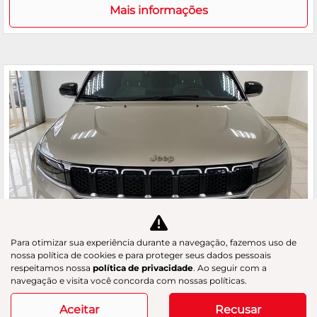
Mais informações
Para otimizar sua experiência durante a navegação, fazemos uso de
nossa política de cookies e para proteger seus dados pessoais
respeitamos nossa
política de privacidade
. Ao seguir com a
Co
navegação e visita você concorda com nossas políticas.
m
JEEP
pa
COMMANDER 1.3 T270 TURBO LIMITED
rtil
Aceitar
Recusar