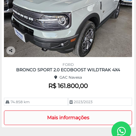
Co
m
FORD
pa
BRONCO SPORT 2.0 ECOBOOST WILDTRAK 4X4
rtil
GAC Navesa
he
R$ 161.800,00
74.858 km
2023/2023
Mais informações