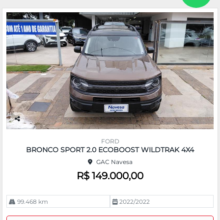
Co
m
FORD
pa
BRONCO SPORT 2.0 ECOBOOST WILDTRAK 4X4
rtil
GAC Navesa
he
R$ 149.000,00
99.468 km
2022/2022