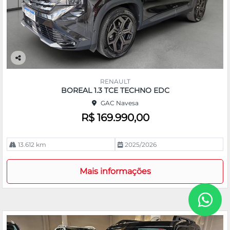
Co
m
RENAULT
pa
BOREAL 1.3 TCE TECHNO EDC
rtil
GAC Navesa
he
R$ 169.990,00
13.612 km
2025/2026
Mais informações