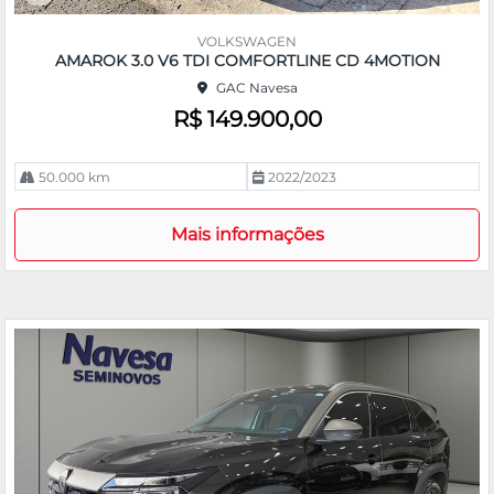
Co
m
VOLKSWAGEN
pa
AMAROK 3.0 V6 TDI COMFORTLINE CD 4MOTION
rtil
GAC Navesa
he
R$ 149.900,00
50.000 km
2022/2023
Mais informações