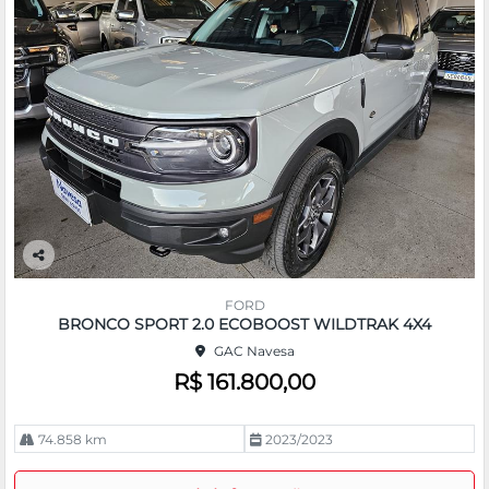
Co
m
FORD
pa
BRONCO SPORT 2.0 ECOBOOST WILDTRAK 4X4
rtil
GAC Navesa
he
R$ 161.800,00
74.858 km
2023/2023