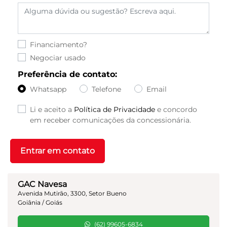
Financiamento?
Negociar usado
Preferência de contato:
Whatsapp
Telefone
Email
Li e aceito a
Política de Privacidade
e concordo
em receber comunicações da concessionária.
Entrar em contato
GAC Navesa
Avenida Mutirão, 3300, Setor Bueno
Goiânia / Goiás
(62) 99605-6834