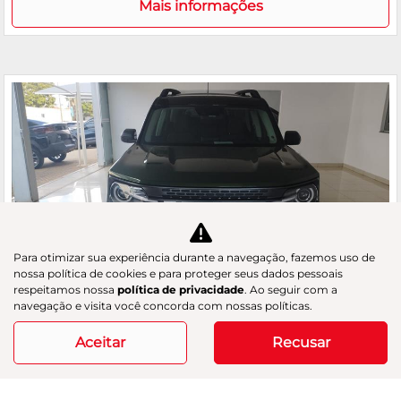
Mais informações
Para otimizar sua experiência durante a navegação, fazemos uso de
nossa política de cookies e para proteger seus dados pessoais
respeitamos nossa
política de privacidade
. Ao seguir com a
navegação e visita você concorda com nossas políticas.
Co
Aceitar
Recusar
m
FORD
pa
BRONCO SPORT 2.0 ECOBOOST WILDTRAK 4X4
rtil
GAC Navesa
he