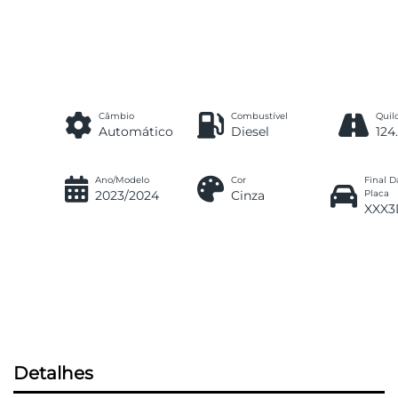
Câmbio
Combustível
Qui
Automático
Diesel
124
Ano/Modelo
Cor
Final D
2023/2024
Cinza
Placa
XXX3
Detalhes