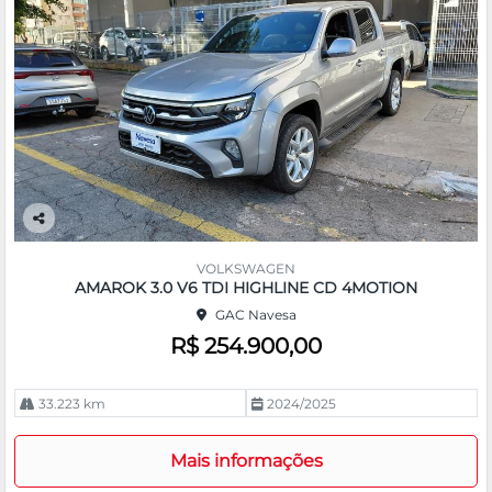
Co
m
VOLKSWAGEN
pa
AMAROK 3.0 V6 TDI HIGHLINE CD 4MOTION
rtil
GAC Navesa
he
R$ 254.900,00
33.223 km
2024/2025
Mais informações