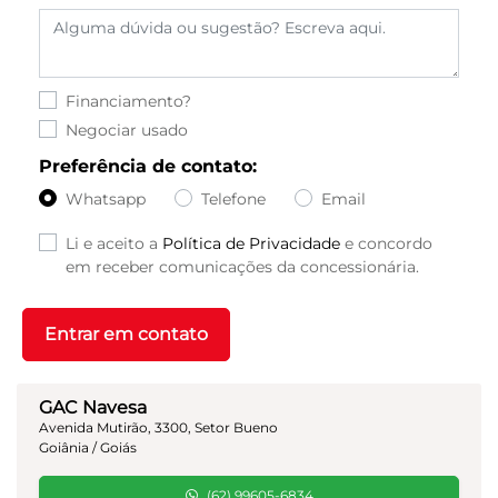
Financiamento?
Negociar usado
Preferência de contato:
Whatsapp
Telefone
Email
Li e aceito a
Política de Privacidade
e concordo
em receber comunicações da concessionária.
Entrar em contato
GAC Navesa
Avenida Mutirão, 3300, Setor Bueno
Goiânia / Goiás
(62) 99605-6834