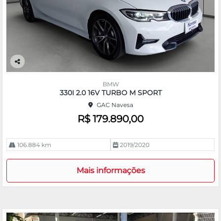
Co
m
BMW
pa
330I 2.0 16V TURBO M SPORT
rtil
GAC Navesa
he
R$ 179.890,00
106.884 km
2019/2020
Mais informações