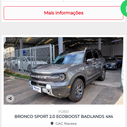
Mais informações
Co
m
FORD
pa
BRONCO SPORT 2.0 ECOBOOST BADLANDS 4X4
rtil
GAC Navesa
he