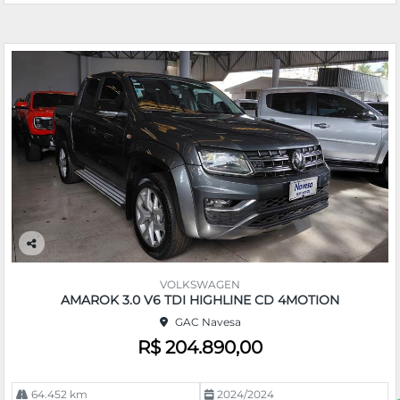
Co
m
VOLKSWAGEN
pa
AMAROK 3.0 V6 TDI HIGHLINE CD 4MOTION
rtil
GAC Navesa
he
R$ 204.890,00
64.452 km
2024/2024