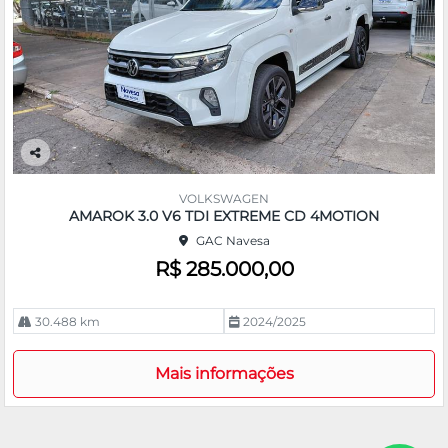
Co
m
VOLKSWAGEN
pa
AMAROK 3.0 V6 TDI EXTREME CD 4MOTION
rtil
GAC Navesa
he
R$ 285.000,00
30.488 km
2024/2025
Mais informações