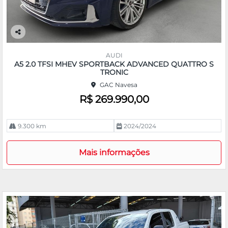
Co
m
AUDI
pa
A5 2.0 TFSI MHEV SPORTBACK ADVANCED QUATTRO S
rtil
TRONIC
he
GAC Navesa
R$ 269.990,00
9.300 km
2024/2024
Mais informações