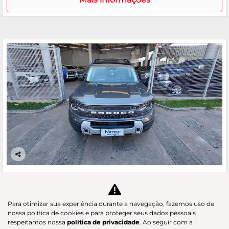
Co
m
FORD
pa
BRONCO SPORT 2.0 ECOBOOST BADLANDS 4X4
rtil
GAC Navesa
he
Para otimizar sua experiência durante a navegação, fazemos uso de
R$ 218.890,00
nossa política de cookies e para proteger seus dados pessoais
respeitamos nossa
política de privacidade
. Ao seguir com a