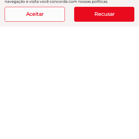
navegação e visita você concorda com nossas políticas.
20.252 km
2025/2025
Aceitar
Recusar
Mais informações
Modelos
Mapa do site