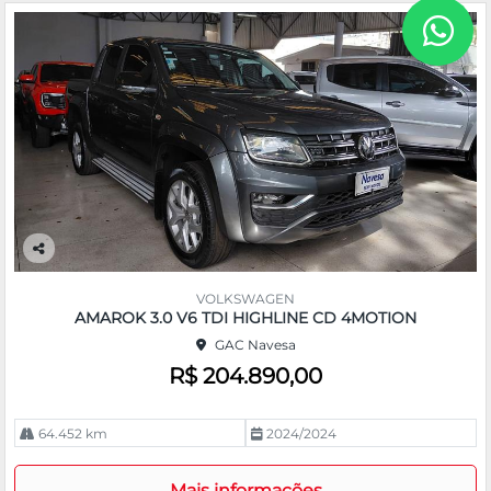
Co
m
VOLKSWAGEN
pa
AMAROK 3.0 V6 TDI HIGHLINE CD 4MOTION
rtil
GAC Navesa
he
R$ 204.890,00
64.452 km
2024/2024
Mais informações