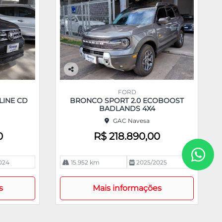
Co
m
FORD
pa
LINE CD
BRONCO SPORT 2.0 ECOBOOST
rtil
BADLANDS 4X4
he
GAC Navesa
0
R$ 218.890,00
024
15.952 km
2025/2025
s
Mais informações