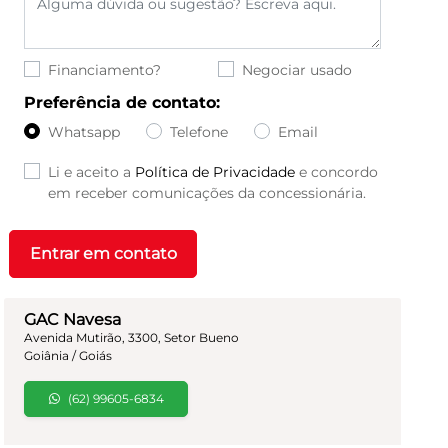
Financiamento?
Negociar usado
Preferência de contato:
Whatsapp
Telefone
Email
Li e aceito a
Política de Privacidade
e concordo
em receber comunicações da concessionária.
Entrar em contato
GAC Navesa
Avenida Mutirão, 3300, Setor Bueno
Goiânia / Goiás
(62) 99605-6834