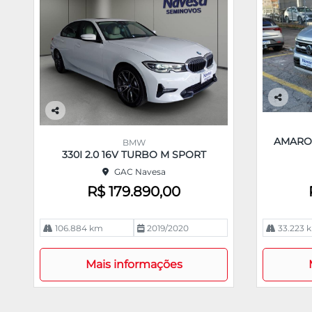
Co
m
Co
pa
m
AMAROK
BMW
rtil
pa
330I 2.0 16V TURBO M SPORT
he
rtil
GAC Navesa
he
R$ 179.890,00
106.884 km
2019/2020
33.223 
Mais informações