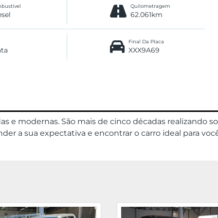
bustível
Quilometragem
esel
62.061km
Final Da Placa
ata
XXX9A69
das e modernas. São mais de cinco décadas realizando s
er a sua expectativa e encontrar o carro ideal para você