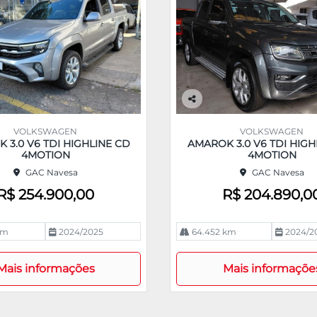
Co
m
VOLKSWAGEN
VOLKSWAGEN
pa
 3.0 V6 TDI HIGHLINE CD
AMAROK 3.0 V6 TDI HIGH
rtil
4MOTION
4MOTION
he
GAC Navesa
GAC Navesa
R$ 254.900,00
R$ 204.890,0
km
2024/2025
64.452 km
2024/2
Mais informações
Mais informaçõe