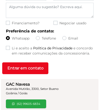
Financiamento?
Negociar usado
Preferência de contato:
Whatsapp
Telefone
Email
Li e aceito a
Política de Privacidade
e concordo
em receber comunicações da concessionária.
Entrar em contato
GAC Navesa
Avenida Mutirão, 3300, Setor Bueno
Goiânia / Goiás
(62) 99605-6834