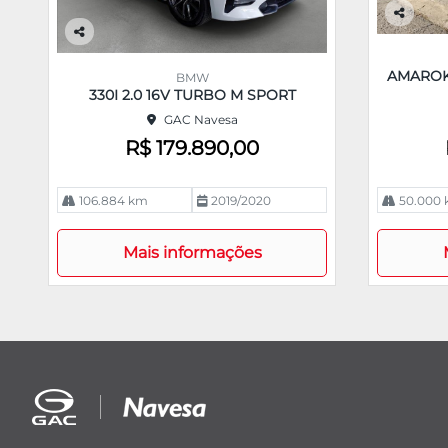
Co
m
Co
pa
m
AMAROK 
BMW
rtil
pa
330I 2.0 16V TURBO M SPORT
he
rtil
GAC Navesa
he
R$ 179.890,00
106.884 km
2019/2020
50.000
Mais informações