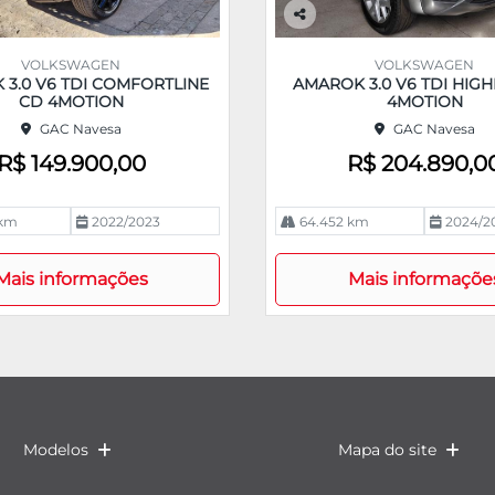
Co
m
VOLKSWAGEN
VOLKSWAGEN
pa
3.0 V6 TDI COMFORTLINE
AMAROK 3.0 V6 TDI HIGH
rtil
CD 4MOTION
4MOTION
he
GAC Navesa
GAC Navesa
R$ 149.900,00
R$ 204.890,0
 km
2022/2023
64.452 km
2024/2
Mais informações
Mais informaçõe
Modelos
Mapa do site