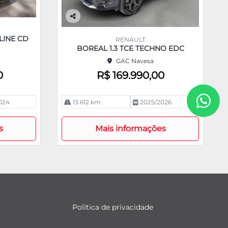
Co
m
LINE CD
RENAULT
pa
BOREAL 1.3 TCE TECHNO EDC
rtil
GAC Navesa
he
0
R$ 169.990,00
024
13.612 km
2025/2026
s
Mais informações
Política de privacidade