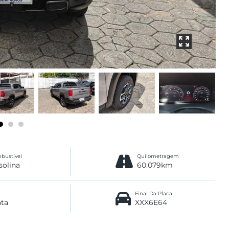
bustível
Quilometragem
solina
60.079km
Final Da Placa
ata
XXX6E64