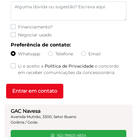
Financiamento?
Negociar usado
Preferência de contato:
Whatsapp
Telefone
Email
Li e aceito a
Política de Privacidade
e concordo
em receber comunicações da concessionária.
Entrar em contato
GAC Navesa
Avenida Mutirão, 3300, Setor Bueno
Goiânia / Goiás
(62) 99605-6834