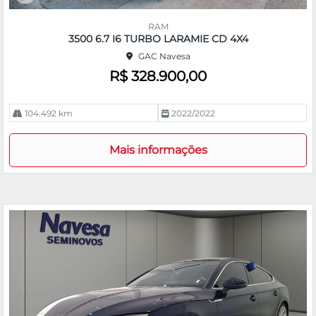
Co
m
RAM
pa
3500 6.7 I6 TURBO LARAMIE CD 4X4
rtil
GAC Navesa
he
R$ 328.900,00
104.492 km
2022/2022
Mais informações