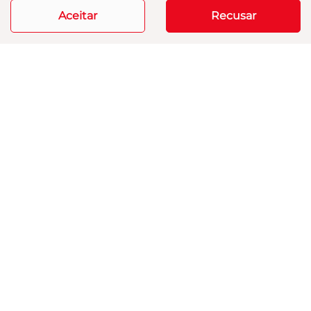
Aceitar
Recusar
Mais informações
Modelos
Mapa do site
Política de privacidade