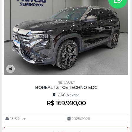
Co
m
RENAULT
pa
BOREAL 1.3 TCE TECHNO EDC
rtil
GAC Navesa
he
R$ 169.990,00
13.612 km
2025/2026