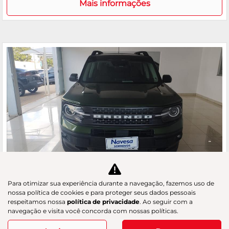
Mais informações
Para otimizar sua experiência durante a navegação, fazemos uso de
Co
nossa política de cookies e para proteger seus dados pessoais
m
respeitamos nossa
política de privacidade
. Ao seguir com a
FORD
pa
navegação e visita você concorda com nossas políticas.
BRONCO SPORT 2.0 ECOBOOST WILDTRAK 4X4
rtil
GAC Navesa
he