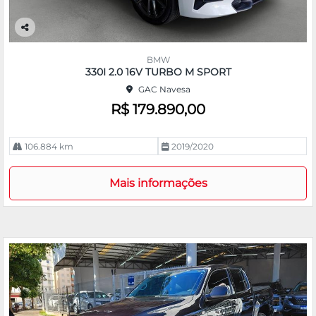
Co
m
BMW
pa
330I 2.0 16V TURBO M SPORT
rtil
GAC Navesa
he
R$ 179.890,00
106.884 km
2019/2020
Mais informações