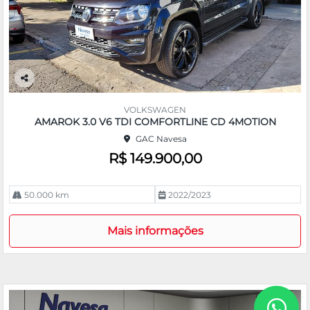
Co
m
VOLKSWAGEN
pa
AMAROK 3.0 V6 TDI COMFORTLINE CD 4MOTION
rtil
GAC Navesa
he
R$ 149.900,00
50.000 km
2022/2023
Mais informações