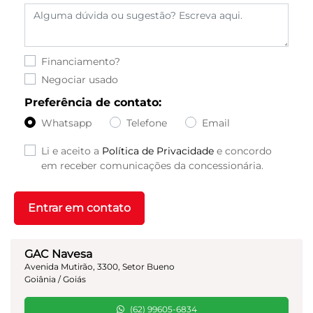
Financiamento?
Negociar usado
Preferência de contato:
Whatsapp
Telefone
Email
Li e aceito a
Política de Privacidade
e concordo
em receber comunicações da concessionária.
Entrar em contato
GAC Navesa
Avenida Mutirão, 3300, Setor Bueno
Goiânia / Goiás
(62) 99605-6834