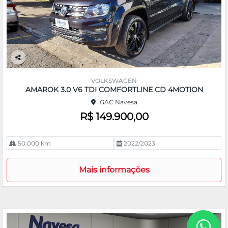
Co
m
VOLKSWAGEN
pa
AMAROK 3.0 V6 TDI COMFORTLINE CD 4MOTION
rtil
GAC Navesa
he
R$ 149.900,00
50.000 km
2022/2023
Mais informações