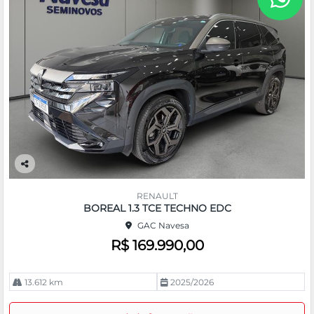
Co
m
RENAULT
pa
BOREAL 1.3 TCE TECHNO EDC
rtil
GAC Navesa
he
R$ 169.990,00
13.612 km
2025/2026