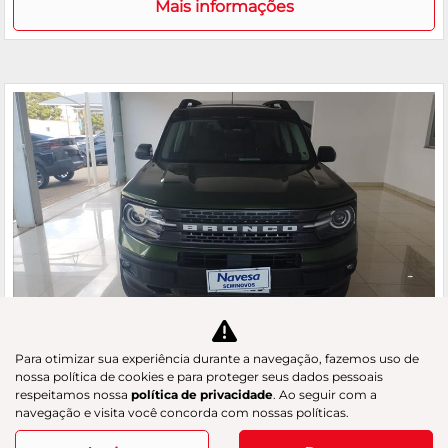
Mais informações
Para otimizar sua experiência durante a navegação, fazemos uso de
Co
nossa política de cookies e para proteger seus dados pessoais
m
respeitamos nossa
política de privacidade
. Ao seguir com a
FORD
pa
navegação e visita você concorda com nossas políticas.
BRONCO SPORT 2.0 ECOBOOST WILDTRAK 4X4
rtil
GAC Navesa
he