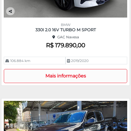
Co
m
BMW
pa
330I 2.0 16V TURBO M SPORT
rtil
GAC Navesa
he
R$ 179.890,00
106.884 km
2019/2020
Mais informações