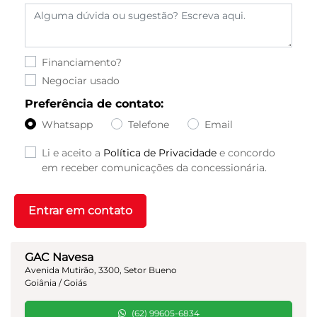
Financiamento?
Negociar usado
Preferência de contato:
Whatsapp
Telefone
Email
Li e aceito a
Política de Privacidade
e concordo
em receber comunicações da concessionária.
Entrar em contato
GAC Navesa
Avenida Mutirão, 3300, Setor Bueno
Goiânia / Goiás
(62) 99605-6834