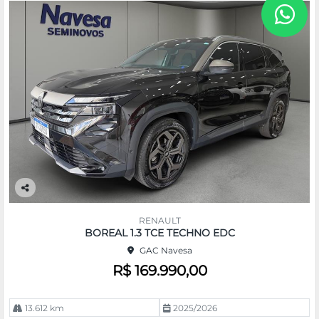
Co
m
RENAULT
pa
BOREAL 1.3 TCE TECHNO EDC
rtil
GAC Navesa
he
R$ 169.990,00
13.612 km
2025/2026