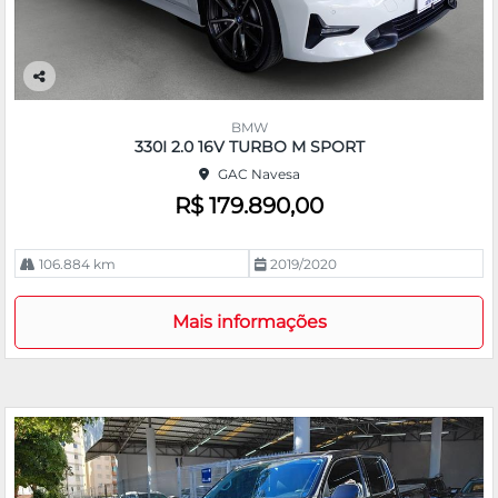
Co
m
BMW
pa
330I 2.0 16V TURBO M SPORT
rtil
GAC Navesa
he
R$ 179.890,00
106.884 km
2019/2020
Mais informações