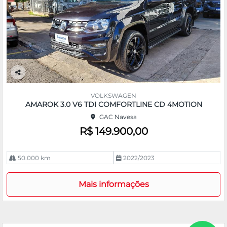
Co
m
VOLKSWAGEN
pa
AMAROK 3.0 V6 TDI COMFORTLINE CD 4MOTION
rtil
GAC Navesa
he
R$ 149.900,00
50.000 km
2022/2023
Mais informações