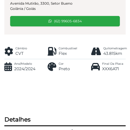
Avenida Mutirão, 3300, Setor Bueno
Goiânia / Goiás
(62) 99605-6834
Câmbio
Combustível
Quilometragem
CVT
Flex
43.815km
Ano/Modelo
Cor
Final Da Placa
2024/2024
Preto
XXX6A71
Detalhes