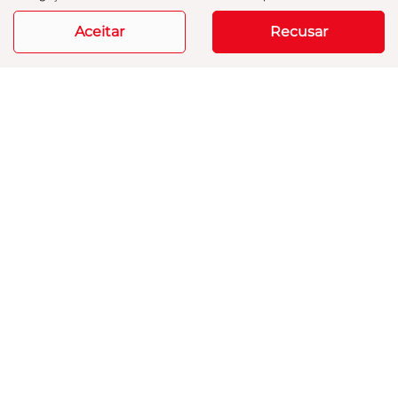
R$ 149.000,00
Aceitar
Recusar
99.468 km
2022/2022
Mais informações
Modelos
Mapa do site