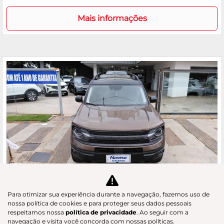
Mais informações
Co
m
FORD
Para otimizar sua experiência durante a navegação, fazemos uso de
pa
BRONCO SPORT 2.0 ECOBOOST WILDTRAK 4X4
nossa política de cookies e para proteger seus dados pessoais
rtil
respeitamos nossa
política de privacidade
. Ao seguir com a
GAC Navesa
he
navegação e visita você concorda com nossas políticas.