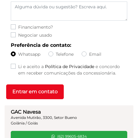
Financiamento?
Negociar usado
Preferência de contato:
Whatsapp
Telefone
Email
Li e aceito a
Política de Privacidade
e concordo
em receber comunicações da concessionária.
Entrar em contato
GAC Navesa
Avenida Mutirão, 3300, Setor Bueno
Goiânia / Goiás
(62) 99605-6834