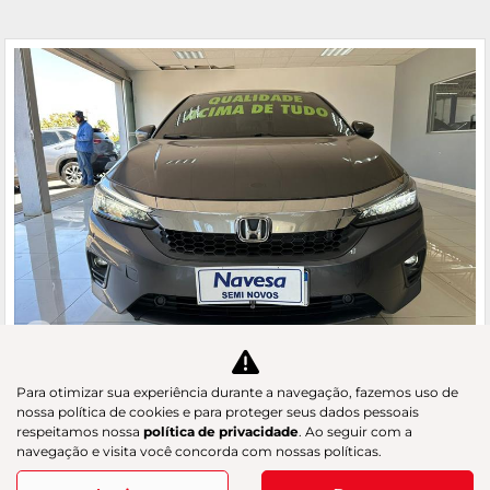
Co
m
HONDA
Para otimizar sua experiência durante a navegação, fazemos uso de
pa
CITY 1.5 I-VTEC HATCH TOURING
nossa política de cookies e para proteger seus dados pessoais
rtil
respeitamos nossa
política de privacidade
. Ao seguir com a
GAC Navesa
he
navegação e visita você concorda com nossas políticas.
R$ 94.000,00