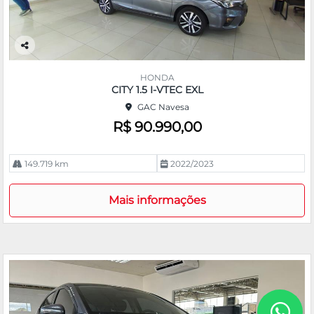
Co
m
HONDA
pa
CITY 1.5 I-VTEC EXL
rtil
GAC Navesa
he
R$ 90.990,00
149.719 km
2022/2023
Mais informações