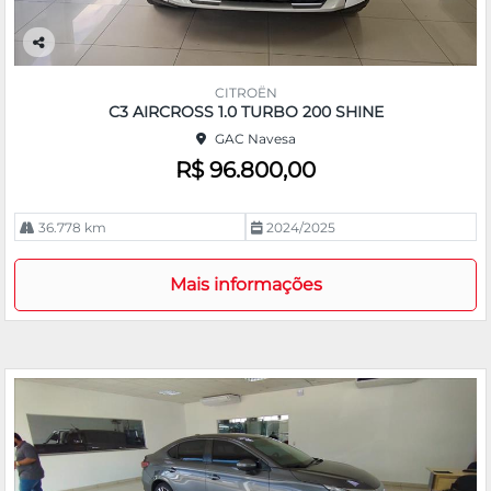
Co
m
CITROËN
pa
C3 AIRCROSS 1.0 TURBO 200 SHINE
rtil
GAC Navesa
he
R$ 96.800,00
36.778 km
2024/2025
Mais informações