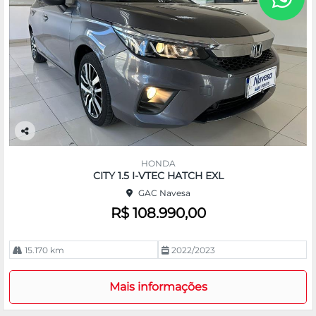
Co
m
HONDA
pa
CITY 1.5 I-VTEC HATCH EXL
rtil
GAC Navesa
he
R$ 108.990,00
15.170 km
2022/2023
Mais informações