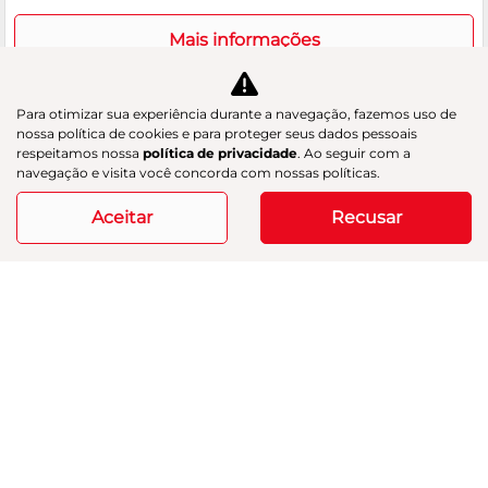
Mais informações
Para otimizar sua experiência durante a navegação, fazemos uso de
nossa política de cookies e para proteger seus dados pessoais
respeitamos nossa
política de privacidade
. Ao seguir com a
navegação e visita você concorda com nossas políticas.
Aceitar
Recusar
Co
m
MERCEDES-BENZ
pa
GLA 200 1.6 CGI ADVANCE 16V TURBO
rtil
GAC Navesa
he