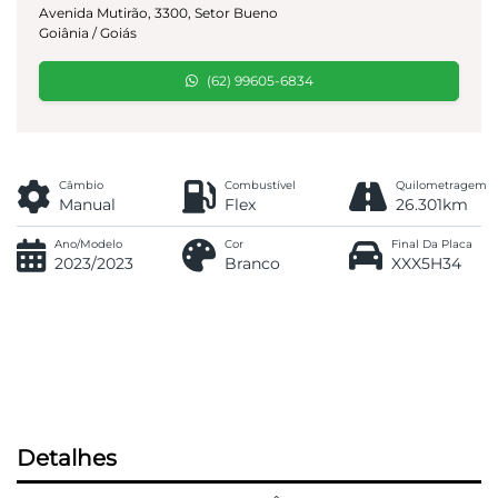
Avenida Mutirão, 3300, Setor Bueno
Goiânia / Goiás
(62) 99605-6834
Câmbio
Combustível
Quilometragem
Manual
Flex
26.301km
Ano/Modelo
Cor
Final Da Placa
2023/2023
Branco
XXX5H34
Detalhes