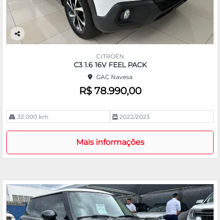
Co
m
CITROËN
pa
C3 1.6 16V FEEL PACK
rtil
GAC Navesa
he
R$ 78.990,00
32.000 km
2022/2023
Mais informações