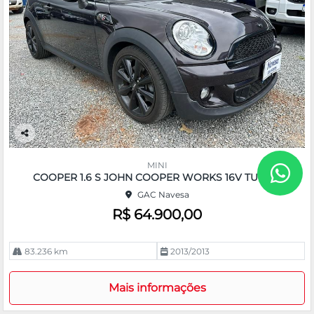
Co
m
MINI
pa
COOPER 1.6 S JOHN COOPER WORKS 16V TURBO
rtil
GAC Navesa
he
R$ 64.900,00
83.236 km
2013/2013
Mais informações