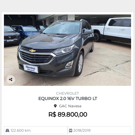
Co
m
CHEVROLET
pa
EQUINOX 2.0 16V TURBO LT
rtil
GAC Navesa
he
R$ 89.800,00
122.600 km
2018/2019