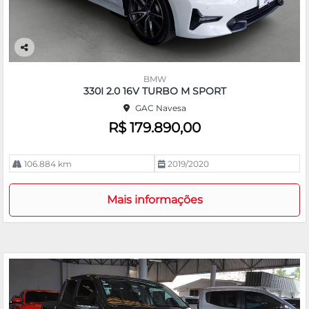
Co
m
BMW
pa
330I 2.0 16V TURBO M SPORT
rtil
GAC Navesa
he
R$ 179.890,00
106.884 km
2019/2020
Mais informações