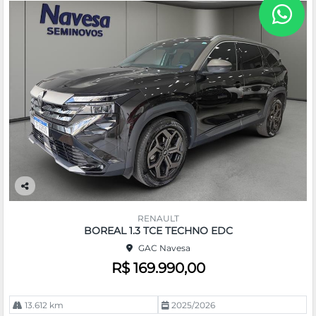
Co
m
RENAULT
pa
BOREAL 1.3 TCE TECHNO EDC
rtil
GAC Navesa
he
R$ 169.990,00
13.612 km
2025/2026