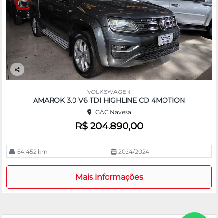
Co
m
VOLKSWAGEN
pa
AMAROK 3.0 V6 TDI HIGHLINE CD 4MOTION
rtil
GAC Navesa
he
R$ 204.890,00
64.452 km
2024/2024
Mais informações