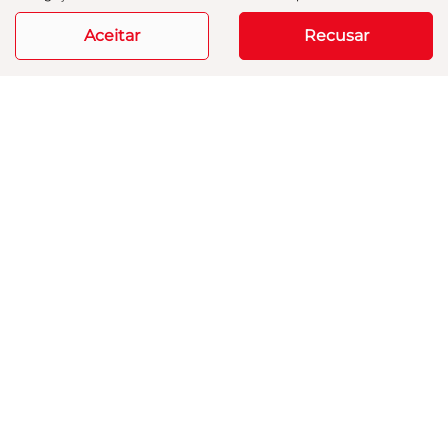
R$ 218.890,00
Aceitar
Recusar
15.952 km
2025/2025
Mais informações
Modelos
Mapa do site