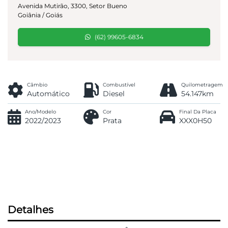
Avenida Mutirão, 3300, Setor Bueno
Goiânia / Goiás
(62) 99605-6834
Câmbio
Combustível
Quilometragem
Automático
Diesel
54.147km
Ano/Modelo
Cor
Final Da Placa
2022/2023
Prata
XXX0H50
Detalhes