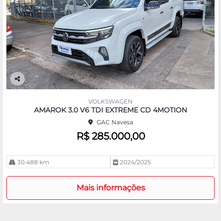
Co
m
VOLKSWAGEN
pa
AMAROK 3.0 V6 TDI EXTREME CD 4MOTION
rtil
GAC Navesa
he
R$ 285.000,00
30.488 km
2024/2025
Mais informações