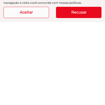
navegação e visita você concorda com nossas políticas.
15.952 km
2025/2025
Aceitar
Recusar
Mais informações
Modelos
Mapa do site