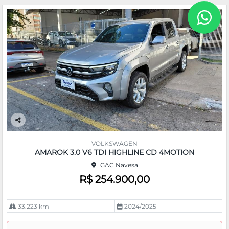
Co
m
VOLKSWAGEN
pa
AMAROK 3.0 V6 TDI HIGHLINE CD 4MOTION
rtil
GAC Navesa
he
R$ 254.900,00
33.223 km
2024/2025