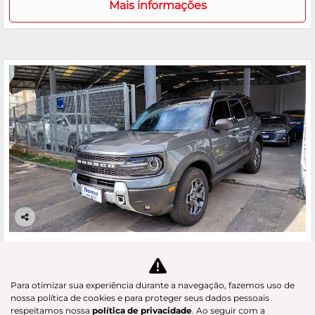
Mais informações
Co
m
FORD
pa
BRONCO SPORT 2.0 ECOBOOST BADLANDS 4X4
rtil
GAC Navesa
he
Para otimizar sua experiência durante a navegação, fazemos uso de
R$ 218.890,00
nossa política de cookies e para proteger seus dados pessoais
respeitamos nossa
política de privacidade
. Ao seguir com a