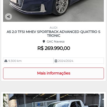
Co
m
AUDI
pa
A5 2.0 TFSI MHEV SPORTBACK ADVANCED QUATTRO S
rtil
TRONIC
he
GAC Navesa
R$ 269.990,00
9.300 km
2024/2024
Mais informações