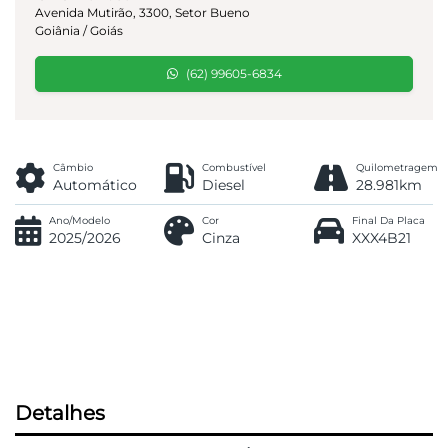
Avenida Mutirão, 3300, Setor Bueno
Goiânia / Goiás
(62) 99605-6834
Câmbio
Combustível
Quilometragem
Automático
Diesel
28.981km
Ano/Modelo
Cor
Final Da Placa
2025/2026
Cinza
XXX4B21
Detalhes