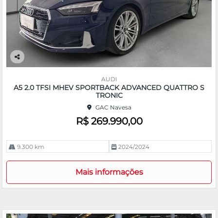
Co
m
AUDI
pa
A5 2.0 TFSI MHEV SPORTBACK ADVANCED QUATTRO S
rtil
TRONIC
he
GAC Navesa
R$ 269.990,00
9.300 km
2024/2024
Mais informações