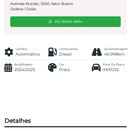
Avenida Mutirão, 3300, Setor Bueno
Goiânia / Goiás
(62) 99605-6834
Câmbio
Combustível
Quilometragem
Automático
Diesel
46.998km
Ano/Modelo
Cor
Final Da Placa
2024/2025
Prata
XXX1J32
Detalhes