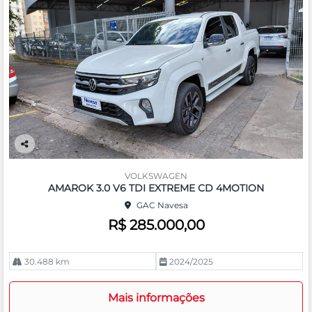
Co
m
VOLKSWAGEN
pa
AMAROK 3.0 V6 TDI EXTREME CD 4MOTION
rtil
GAC Navesa
he
R$ 285.000,00
30.488 km
2024/2025
Mais informações