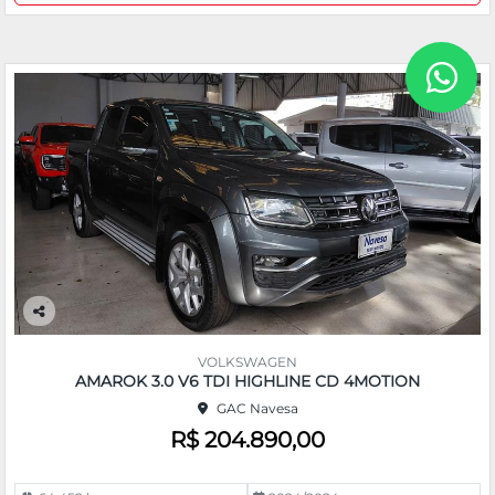
Co
m
VOLKSWAGEN
pa
AMAROK 3.0 V6 TDI HIGHLINE CD 4MOTION
rtil
GAC Navesa
he
R$ 204.890,00