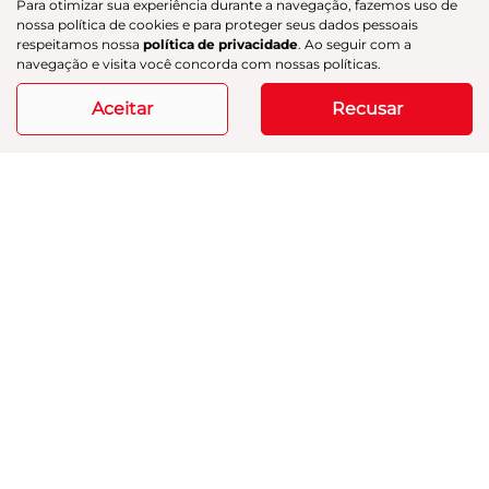
Para otimizar sua experiência durante a navegação, fazemos uso de
R$ 254.900,00
nossa política de cookies e para proteger seus dados pessoais
respeitamos nossa
política de privacidade
. Ao seguir com a
navegação e visita você concorda com nossas políticas.
33.223 km
2024/2025
Aceitar
Recusar
Mais informações
Modelos