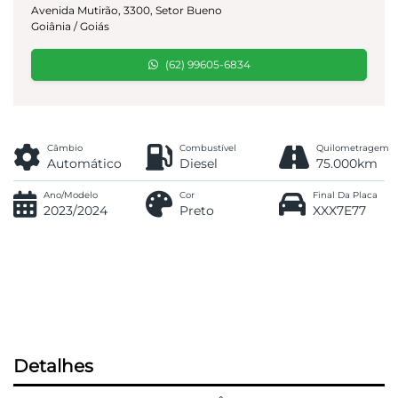
Avenida Mutirão, 3300, Setor Bueno
Goiânia / Goiás
(62) 99605-6834
Câmbio
Combustível
Quilometragem
Automático
Diesel
75.000km
Ano/Modelo
Cor
Final Da Placa
2023/2024
Preto
XXX7E77
Detalhes