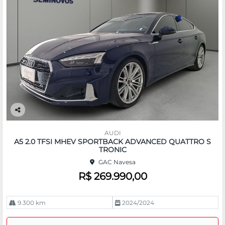
Co
m
AUDI
pa
A5 2.0 TFSI MHEV SPORTBACK ADVANCED QUATTRO S
rtil
TRONIC
he
GAC Navesa
R$ 269.990,00
9.300 km
2024/2024