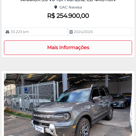
rtil
GAC Navesa
he
R$ 254.900,00
33.223 km
2024/2025
Mais informações