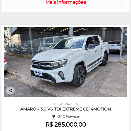
Mais informações
Co
m
VOLKSWAGEN
pa
AMAROK 3.0 V6 TDI EXTREME CD 4MOTION
rtil
GAC Navesa
he
R$ 285.000,00