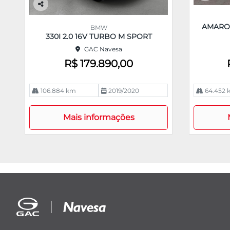
Co
m
Co
pa
m
AMAROK
BMW
rtil
pa
330I 2.0 16V TURBO M SPORT
he
rtil
GAC Navesa
he
R$ 179.890,00
106.884 km
2019/2020
64.452 
Mais informações