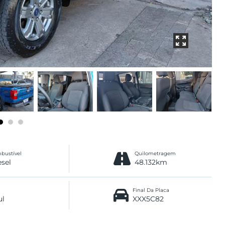
bustível
Quilometragem
esel
48.132km
Final Da Placa
ul
XXX5C82