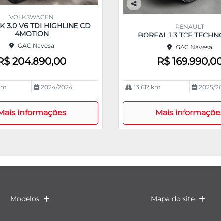
Co
VOLKSWAGEN
m
 3.0 V6 TDI HIGHLINE CD
RENAULT
pa
4MOTION
BOREAL 1.3 TCE TECHN
rtil
GAC Navesa
GAC Navesa
he
R$ 204.890,00
R$ 169.990,0
km
2024/2024
13.612 km
2025/2
Mais informações
Mais informaçõe
Modelos
Mapa do site