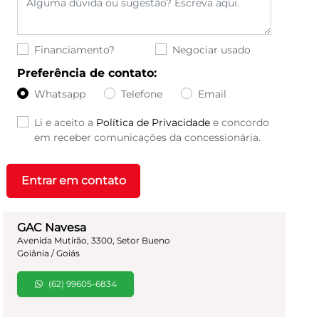
Financiamento?
Negociar usado
Preferência de contato:
Whatsapp
Telefone
Email
Li e aceito a
Política de Privacidade
e concordo
em receber comunicações da concessionária.
Entrar em contato
GAC Navesa
Avenida Mutirão, 3300, Setor Bueno
Goiânia / Goiás
(62) 99605-6834