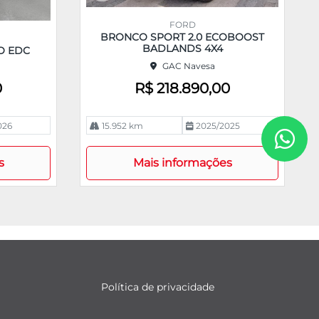
Co
m
FORD
pa
BRONCO SPORT 2.0 ECOBOOST
rtil
BADLANDS 4X4
O EDC
he
GAC Navesa
0
R$ 218.890,00
026
15.952 km
2025/2025
s
Mais informações
Política de privacidade