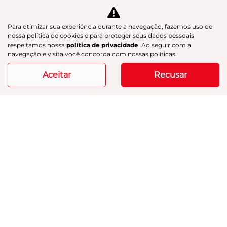
rtil
GAC Navesa
he
R$ 218.890,00
Para otimizar sua experiência durante a navegação, fazemos uso de
nossa política de cookies e para proteger seus dados pessoais
respeitamos nossa
política de privacidade
. Ao seguir com a
15.952 km
2025/2025
navegação e visita você concorda com nossas políticas.
Aceitar
Recusar
Mais informações
Modelos