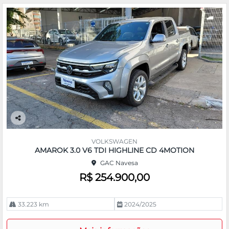
Co
m
VOLKSWAGEN
pa
AMAROK 3.0 V6 TDI HIGHLINE CD 4MOTION
rtil
GAC Navesa
he
R$ 254.900,00
33.223 km
2024/2025