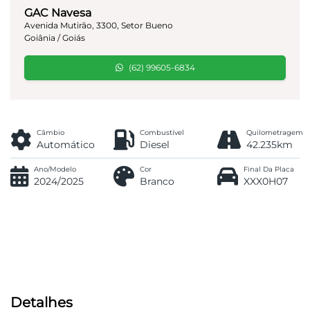
GAC Navesa
Avenida Mutirão, 3300, Setor Bueno
Goiânia / Goiás
(62) 99605-6834
Câmbio
Combustível
Quilometragem
Automático
Diesel
42.235km
Ano/Modelo
Cor
Final Da Placa
2024/2025
Branco
XXX0H07
Detalhes