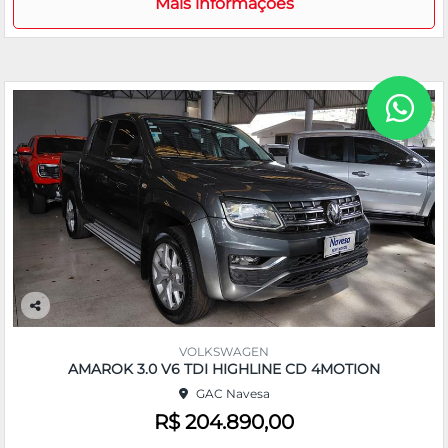
Mais informações
Co
m
VOLKSWAGEN
pa
AMAROK 3.0 V6 TDI HIGHLINE CD 4MOTION
rtil
GAC Navesa
he
R$ 204.890,00