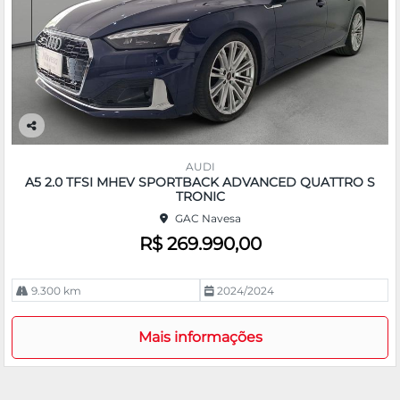
Co
m
AUDI
pa
A5 2.0 TFSI MHEV SPORTBACK ADVANCED QUATTRO S
rtil
TRONIC
he
GAC Navesa
R$ 269.990,00
9.300 km
2024/2024
Mais informações